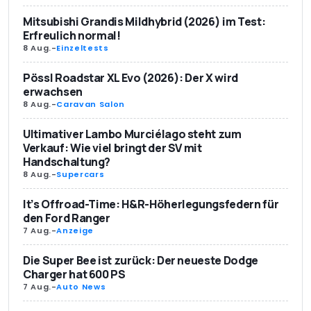
Mitsubishi Grandis Mildhybrid (2026) im Test:
Erfreulich normal!
8 Aug.
-
Einzeltests
Pössl Roadstar XL Evo (2026): Der X wird
erwachsen
8 Aug.
-
Caravan Salon
Ultimativer Lambo Murciélago steht zum
Verkauf: Wie viel bringt der SV mit
Handschaltung?
8 Aug.
-
Supercars
It’s Offroad-Time: H&R-Höherlegungsfedern für
den Ford Ranger
7 Aug.
-
Anzeige
Die Super Bee ist zurück: Der neueste Dodge
Charger hat 600 PS
7 Aug.
-
Auto News