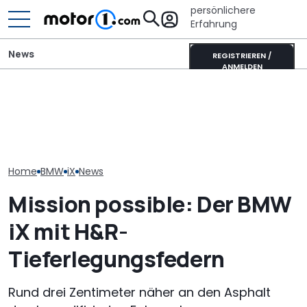
persönlichere
Erfahrung
News
REGISTRIEREN /
ANMELDEN
Heckantrieb und
scharfes Design: So
Mitsubishi Grandis
Der nächste 
könnte der neue BMW 1er
Mildhybrid (2026) im Test:
Touring (2028)
aussehen
Erfreulich normal!
wissen wir bis
Home
BMW
iX
News
Mission possible: Der BMW
iX mit H&R-
Tieferlegungsfedern
Rund drei Zentimeter näher an den Asphalt