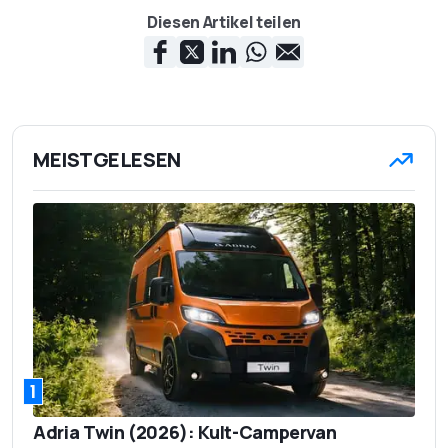
BC: 24,9 kWh
Diesen Artikel teilen
105,2 kWh (netto)
Batterie
502 - 561 km (WLTP)
Elektrische Reichweite
bis 11 kW AC; bis 195
Ladeanschluss
kW DC
MEISTGELESEN
<11h AC; 39 min 10-
Aufladezeit
80 % DC
4.953 mm
Länge
1.967 mm
Breite
1.696 mm
Höhe
2.659 kg
Leergewicht
1
576 kg
Zuladung
Adria Twin (2026): Kult-Campervan