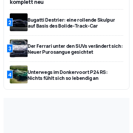
500-1.750 Liter
Kofferraumvolumen
komplett neu
2.500 kg
Anhängelast
Bugatti Destrier: eine rollende Skulpur
2
135.500 Euro
Basispreis
auf Basis des Bolide-Track-Car
Der Ferrari unter den SUVs verändert sich:
3
Neuer Purosangue gesichtet
Unterwegs im Donkervoort P24 RS:
4
Nichts fühlt sich so lebendig an