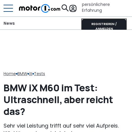
persönlichere
Erfahrung
News
REGISTRIEREN /
ANMELDEN
Heckantrieb und
scharfes Design: So
Xpeng L03 (2026) im
Der nächste 
könnte der neue BMW 1er
Video: 520 km Reichweite
Touring (2028)
aussehen
zum Kampfpreis
wissen wir bis
Home
BMW
iX
Tests
BMW iX M60 im Test:
Ultraschnell, aber reicht
das?
Sehr viel Leistung trifft auf sehr viel Aufpreis.