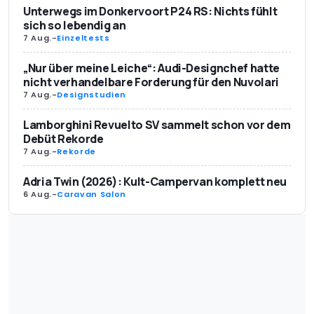
Unterwegs im Donkervoort P24 RS: Nichts fühlt
sich so lebendig an
7 Aug.
-
Einzeltests
„Nur über meine Leiche“: Audi-Designchef hatte
nicht verhandelbare Forderung für den Nuvolari
7 Aug.
-
Designstudien
Lamborghini Revuelto SV sammelt schon vor dem
Debüt Rekorde
7 Aug.
-
Rekorde
Adria Twin (2026): Kult-Campervan komplett neu
6 Aug.
-
Caravan Salon