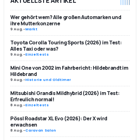
AKTUELLSTE ARTIKEL
Wer gehört wem? Alle großen Automarken und
ihre Mutterkonzerne
9 Aug.
-
Markt
Toyota Corolla Touring Sports (2026) im Test:
Alles Taxi oder was?
9 Aug.
-
Einzeltests
Mini One von 2002 im Fahrbericht: Hildebrandt im
Hildebrand
9 Aug.
-
Historie und Oldtimer
Mitsubishi Grandis Mildhybrid (2026) im Test:
Erfreulich normal!
8 Aug.
-
Einzeltests
Pössl Roadstar XL Evo (2026): Der X wird
erwachsen
8 Aug.
-
Caravan Salon