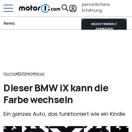
persönlichere
Erfahrung
News
REGISTRIEREN /
ANMELDEN
Heckantrieb und
scharfes Design: So
Wer gehört wem? Alle
Der nächste 
könnte der neue BMW 1er
großen Automarken und
Touring (2028)
aussehen
ihre Mutterkonzerne
wissen wir bis
Home
BMW
iX
News
Dieser BMW iX kann die
Farbe wechseln
Ein ganzes Auto, das funktioniert wie ein Kindle