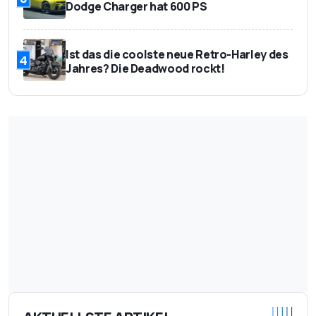
Dodge Charger hat 600 PS
Ist das die coolste neue Retro-Harley des
4
Jahres? Die Deadwood rockt!