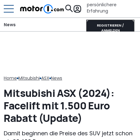
persönlichere
Erfahrung
News
REGISTRIEREN /
ANMELDEN
Elektrisches 
Satte Rabatte für
Adria Twin (2026): Kult-
AMG GT 53 4-
Ehrenamtler bei
Campervan komplett
Coupé hat
Mitsubishi
neu
„authentische
Sechszylinder
Home
Mitsubishi
ASX
News
Mitsubishi ASX (2024):
Facelift mit 1.500 Euro
Rabatt (Update)
Damit beginnen die Preise des SUV jetzt schon