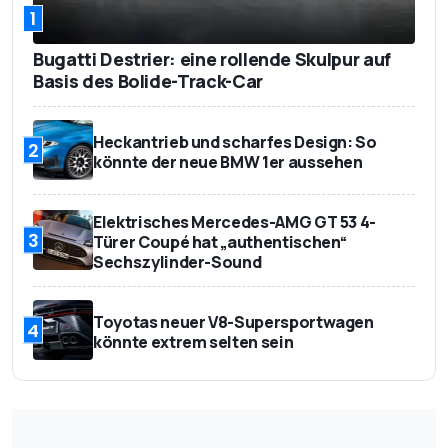
1
Bugatti Destrier: eine rollende Skulpur auf
Basis des Bolide-Track-Car
Heckantrieb und scharfes Design: So
2
könnte der neue BMW 1er aussehen
Elektrisches Mercedes-AMG GT 53 4-
3
Türer Coupé hat „authentischen“
Sechszylinder-Sound
Toyotas neuer V8-Supersportwagen
4
könnte extrem selten sein