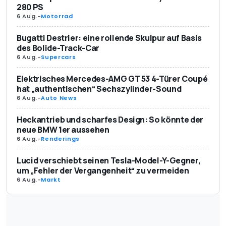
280 PS
6 Aug.
-
Motorrad
Bugatti Destrier: eine rollende Skulpur auf Basis
des Bolide-Track-Car
6 Aug.
-
Supercars
Elektrisches Mercedes-AMG GT 53 4-Türer Coupé
hat „authentischen“ Sechszylinder-Sound
6 Aug.
-
Auto News
Heckantrieb und scharfes Design: So könnte der
neue BMW 1er aussehen
6 Aug.
-
Renderings
Lucid verschiebt seinen Tesla-Model-Y-Gegner,
um „Fehler der Vergangenheit“ zu vermeiden
6 Aug.
-
Markt