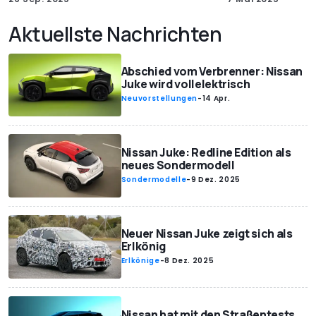
Aktuellste Nachrichten
Abschied vom Verbrenner: Nissan
Juke wird vollelektrisch
Neuvorstellungen
-
14 Apr.
Nissan Juke: Redline Edition als
neues Sondermodell
Sondermodelle
-
9 Dez. 2025
Neuer Nissan Juke zeigt sich als
Erlkönig
Erlkönige
-
8 Dez. 2025
Nissan hat mit den Straßentests