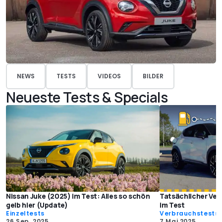
NEWS
TESTS
VIDEOS
BILDER
Neueste Tests & Specials
Nissan Juke (2025) im Test: Alles so schön
Tatsächlicher Ver
gelb hier (Update)
im Test
Einzeltests
Verbrauchstests
26 Sep. 2025
7 Mai 2025