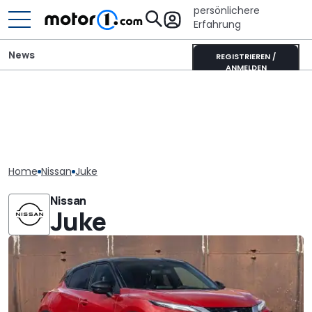
persönlichere
Erfahrung
News
REGISTRIEREN /
ANMELDEN
Home
Nissan
Juke
Nissan
Juke