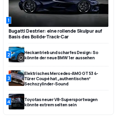
1
Bugatti Destrier: eine rollende Skulpur auf
Basis des Bolide-Track-Car
Heckantrieb und scharfes Design: So
2
könnte der neue BMW 1er aussehen
Elektrisches Mercedes-AMG GT 53 4-
3
Türer Coupé hat „authentischen“
Sechszylinder-Sound
Toyotas neuer V8-Supersportwagen
4
könnte extrem selten sein