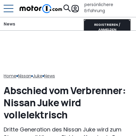
persönlichere
Erfahrung
News
REGISTRIEREN /
ANMELDEN
"Werden nicht
überleben": Nissan will
Adria Twin (2026): Kult-
Eifelland Relax
Autos schneller
Campervan komplett
Camper auf N
entwickeln
neu
Interstar-e wir
Home
Nissan
Juke
News
Abschied vom Verbrenner:
Nissan Juke wird
vollelektrisch
Dritte Generation des Nissan Juke wird zum