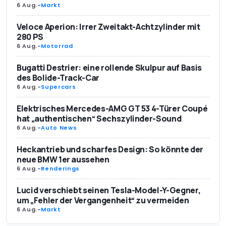
6 Aug.
-
Markt
Veloce Aperion: Irrer Zweitakt-Achtzylinder mit
280 PS
6 Aug.
-
Motorrad
Bugatti Destrier: eine rollende Skulpur auf Basis
des Bolide-Track-Car
6 Aug.
-
Supercars
Elektrisches Mercedes-AMG GT 53 4-Türer Coupé
hat „authentischen“ Sechszylinder-Sound
6 Aug.
-
Auto News
Heckantrieb und scharfes Design: So könnte der
neue BMW 1er aussehen
6 Aug.
-
Renderings
Lucid verschiebt seinen Tesla-Model-Y-Gegner,
um „Fehler der Vergangenheit“ zu vermeiden
6 Aug.
-
Markt