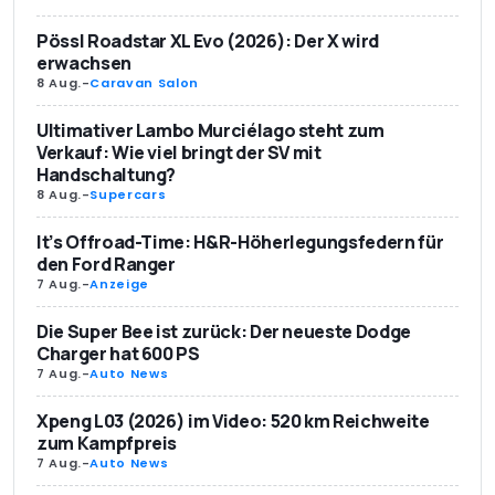
Pössl Roadstar XL Evo (2026): Der X wird
erwachsen
8 Aug.
-
Caravan Salon
Ultimativer Lambo Murciélago steht zum
Verkauf: Wie viel bringt der SV mit
Handschaltung?
8 Aug.
-
Supercars
It’s Offroad-Time: H&R-Höherlegungsfedern für
den Ford Ranger
7 Aug.
-
Anzeige
Die Super Bee ist zurück: Der neueste Dodge
Charger hat 600 PS
7 Aug.
-
Auto News
Xpeng L03 (2026) im Video: 520 km Reichweite
zum Kampfpreis
7 Aug.
-
Auto News