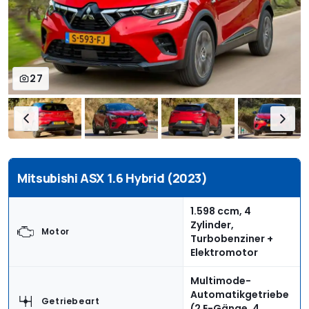
27
Mitsubishi ASX 1.6 Hybrid (2023)
1.598 ccm, 4
Zylinder,
Motor
Turbobenziner +
Elektromotor
Multimode-
Automatikgetriebe
Getriebeart
(2 E-Gänge, 4