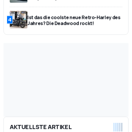
37.490 Euro (1.6L
Preis des Testwagens
Hybrid, 105 kW, Top)
Ist das die coolste neue Retro-Harley des
4
Jahres? Die Deadwood rockt!
AKTUELLSTE ARTIKEL