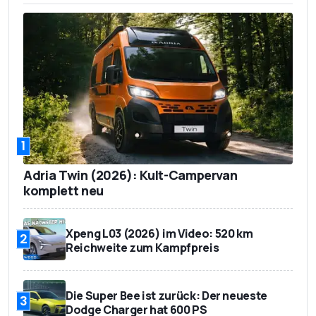
1.797 mm
1.576 mm
Höhe
1.340 kg
Leergewicht
556 kg
Zuladung
750 kg (gebremst
Anhängelast
bei 12% Steigung)
1
5
Anzahl der Sitze
Adria Twin (2026): Kult-Campervan
305 – 1.149 l
Kofferraumvolumen
komplett neu
24.690 Euro (1.0
Turbo-Benziner, 67
Basispreis
Xpeng L03 (2026) im Video: 520 km
2
kW, Basis)
Reichweite zum Kampfpreis
30.990 Euro (1.6L
Preis der Testversion
Hybrid, 105 kW, Plus)
Die Super Bee ist zurück: Der neueste
3
Dodge Charger hat 600 PS