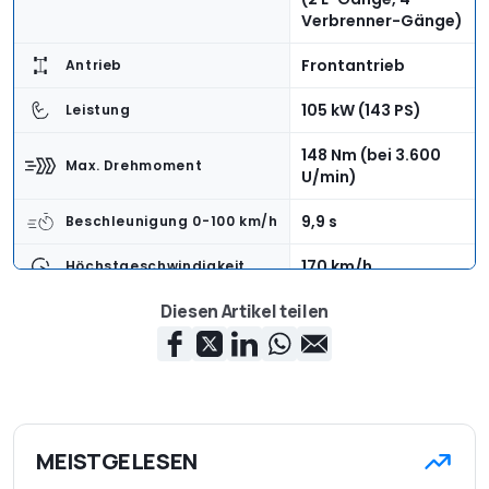
Verbrenner-Gänge)
Frontantrieb
Antrieb
105 kW (143 PS)
Leistung
148 Nm (bei 3.600
Max. Drehmoment
U/min)
9,9 s
Beschleunigung 0-100 km/h
170 km/h
Höchstgeschwindigkeit
Diesen Artikel teilen
4,8 l/100km (WLTP) /
5,6 l/100km
Verbrauch
(Testverbrauch)
108 g/km
Emission
4.227 mm
Länge
MEISTGELESEN
Breite