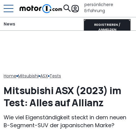
persönlichere
Erfahrung
News
REGISTRIEREN /
ANMELDEN
Unterwegs im
Satte Rabatte für
Pössl Roadstar XL Evo
Donkervoort P
Ehrenamtler bei
(2026): Der X wird
Nichts fühlt si
Mitsubishi
erwachsen
lebendig an
Home
Mitsubishi
ASX
Tests
Mitsubishi ASX (2023) im
Test: Alles auf Allianz
Wie viel Eigenständigkeit steckt in dem neuen
B-Segment-SUV der japanischen Marke?