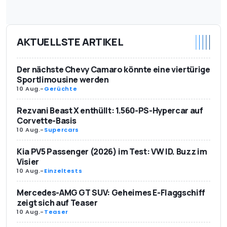
AKTUELLSTE ARTIKEL
Der nächste Chevy Camaro könnte eine viertürige
Sportlimousine werden
10 Aug.
-
Gerüchte
Rezvani Beast X enthüllt: 1.560-PS-Hypercar auf
Corvette-Basis
10 Aug.
-
Supercars
Kia PV5 Passenger (2026) im Test: VW ID. Buzz im
Visier
10 Aug.
-
Einzeltests
Mercedes-AMG GT SUV: Geheimes E-Flaggschiff
zeigt sich auf Teaser
10 Aug.
-
Teaser