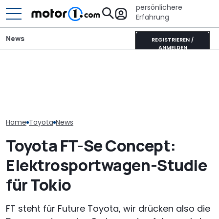
persönlichere
Erfahrung
News
REGISTRIEREN /
ANMELDEN
Wer gehört wem? Alle
Hymer B-Klasse
Toyota Coroll
großen Automarken und
MasterLine (2026): Das
Sports (2026) 
ihre Mutterkonzerne
Flaggschiff wird neu
Alles Taxi ode
Home
Toyota
News
Toyota FT-Se Concept:
Elektrosportwagen-Studie
für Tokio
FT steht für Future Toyota, wir drücken also die