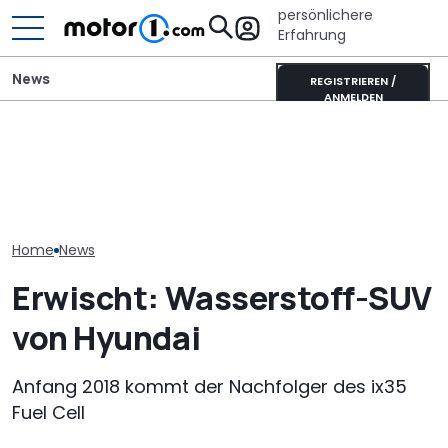
persönlichere
Erfahrung
News
REGISTRIEREN /
ANMELDEN
Hyundai Tucson (2027)
Pössl Roadstar XL Evo
Hyundai Santa
als Erlkönig erwischt:
(2026): Der X wird
startet mit o
Kanten statt Kurven
erwachsen
Ausstattungs
Home
News
Erwischt: Wasserstoff-SUV
von Hyundai
Anfang 2018 kommt der Nachfolger des ix35
Fuel Cell