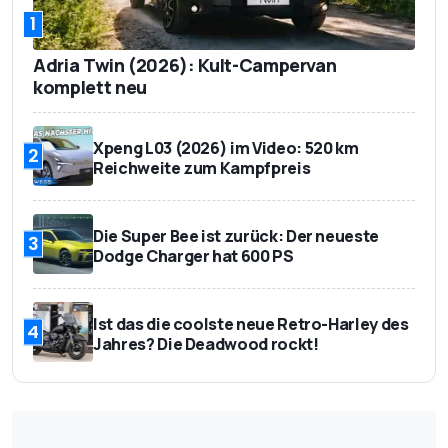
1
Adria Twin (2026): Kult-Campervan
komplett neu
Xpeng L03 (2026) im Video: 520 km
2
Reichweite zum Kampfpreis
Die Super Bee ist zurück: Der neueste
3
Dodge Charger hat 600 PS
Ist das die coolste neue Retro-Harley des
4
Jahres? Die Deadwood rockt!