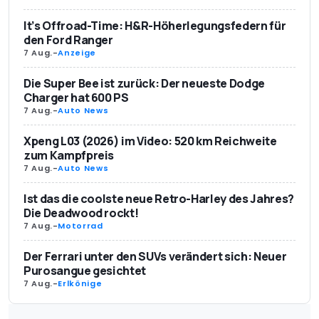
It’s Offroad-Time: H&R-Höherlegungsfedern für
den Ford Ranger
7 Aug.
-
Anzeige
Die Super Bee ist zurück: Der neueste Dodge
Charger hat 600 PS
7 Aug.
-
Auto News
Xpeng L03 (2026) im Video: 520 km Reichweite
zum Kampfpreis
7 Aug.
-
Auto News
Ist das die coolste neue Retro-Harley des Jahres?
Die Deadwood rockt!
7 Aug.
-
Motorrad
Der Ferrari unter den SUVs verändert sich: Neuer
Purosangue gesichtet
7 Aug.
-
Erlkönige