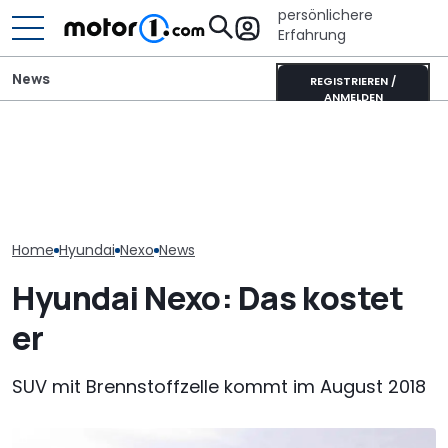
persönlichere
Erfahrung
News
REGISTRIEREN /
ANMELDEN
Hyundai Tucson (2027)
Mitsubishi Grandis
Hyundai Santa
als Erlkönig erwischt:
Mildhybrid (2026) im Test:
startet mit o
Kanten statt Kurven
Erfreulich normal!
Ausstattungs
Home
Hyundai
Nexo
News
Hyundai Nexo: Das kostet
er
SUV mit Brennstoffzelle kommt im August 2018