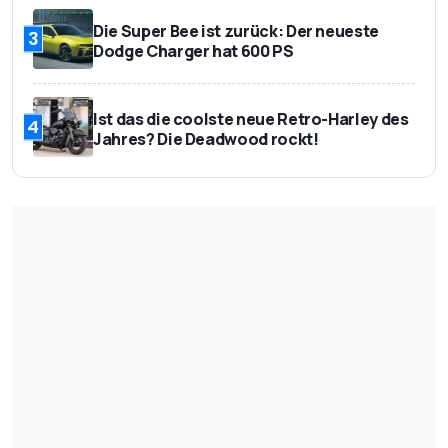
Die Super Bee ist zurück: Der neueste
3
Dodge Charger hat 600 PS
Ist das die coolste neue Retro-Harley des
4
Jahres? Die Deadwood rockt!