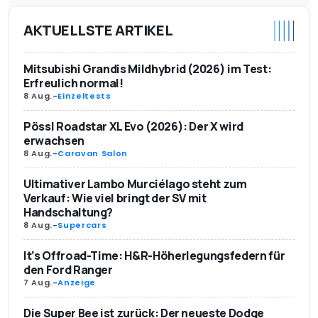
AKTUELLSTE ARTIKEL
Mitsubishi Grandis Mildhybrid (2026) im Test:
Erfreulich normal!
8 Aug.
-
Einzeltests
Pössl Roadstar XL Evo (2026): Der X wird
erwachsen
8 Aug.
-
Caravan Salon
Ultimativer Lambo Murciélago steht zum
Verkauf: Wie viel bringt der SV mit
Handschaltung?
8 Aug.
-
Supercars
It’s Offroad-Time: H&R-Höherlegungsfedern für
den Ford Ranger
7 Aug.
-
Anzeige
Die Super Bee ist zurück: Der neueste Dodge