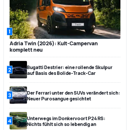
1
Adria Twin (2026): Kult-Campervan
komplett neu
Bugatti Destrier: eine rollende Skulpur
2
auf Basis des Bolide-Track-Car
Der Ferrari unter den SUVs verändert sich:
3
Neuer Purosangue gesichtet
Unterwegs im Donkervoort P24 RS:
4
Nichts fühlt sich so lebendig an