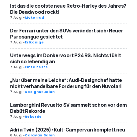
Ist das die coolste neue Retro-Harley des Jahres?
Die Deadwood rockt!
7 Aug.
-
Motorrad
Der Ferrari unter den SUVs verändert sich: Neuer
Purosangue gesichtet
7 Aug.
-
Erlkönige
Unterwegs im Donkervoort P24 RS: Nichts fühlt
sich so lebendig an
7 Aug.
-
Einzeltests
„Nur über meine Leiche“: Audi-Designchef hatte
nicht verhandelbare Forderung für den Nuvolari
7 Aug.
-
Designstudien
Lamborghini Revuelto SV sammelt schon vor dem
Debüt Rekorde
7 Aug.
-
Rekorde
Adria Twin (2026): Kult-Campervan komplett neu
6 Aug.
-
Caravan Salon