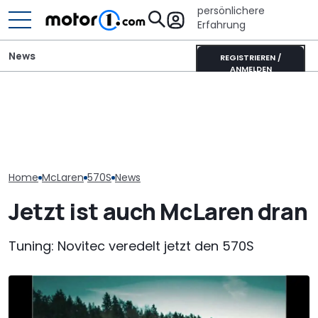
persönlichere
Erfahrung
News
REGISTRIEREN /
ANMELDEN
Ferrari 12Clindri Spider:
Xpeng L03 (2026) im
Mehr Carbon, Klang und
Video: 520 km Reichweite
Audi S5 Sport
Bodennähe von Novitec
zum Kampfpreis
H&R-Gewindef
Home
McLaren
570S
News
Jetzt ist auch McLaren dran
Tuning: Novitec veredelt jetzt den 570S