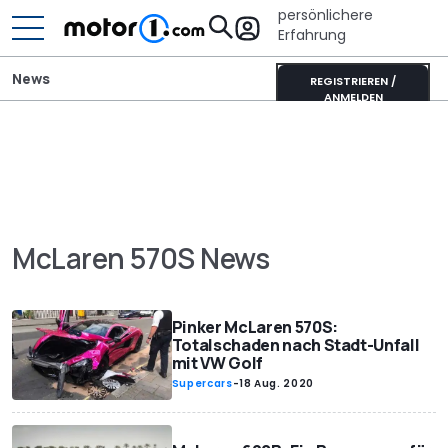
persönlichere
Erfahrung
News
REGISTRIEREN /
ANMELDEN
McLaren 570S News
Pinker McLaren 570S:
Totalschaden nach Stadt-Unfall
mit VW Golf
Supercars
-
18 Aug. 2020