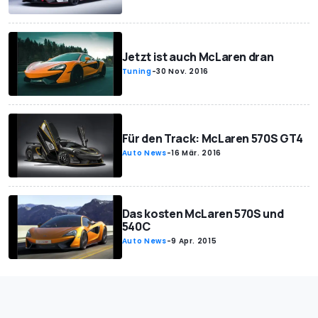
Jetzt ist auch McLaren dran
Tuning
-
30 Nov. 2016
Für den Track: McLaren 570S GT4
Auto News
-
16 Mär. 2016
Das kosten McLaren 570S und
540C
Auto News
-
9 Apr. 2015