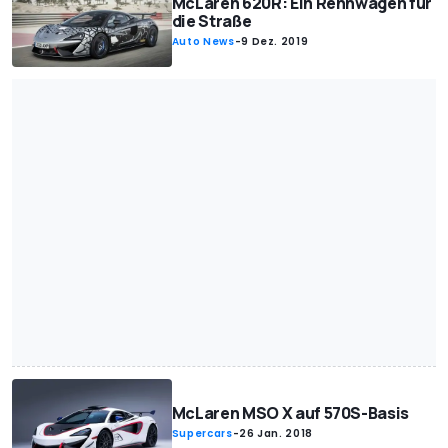
McLaren 620R: Ein Rennwagen für
die Straße
Auto News
-
9 Dez. 2019
McLaren MSO X auf 570S-Basis
Supercars
-
26 Jan. 2018