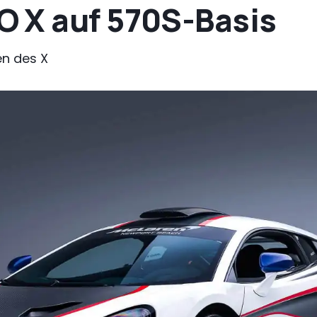
 X auf 570S-Basis
en des X