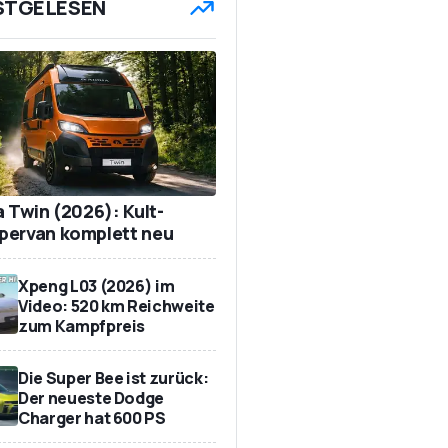
STGELESEN
a Twin (2026): Kult-
ervan komplett neu
Xpeng L03 (2026) im
Video: 520 km Reichweite
zum Kampfpreis
Die Super Bee ist zurück:
Der neueste Dodge
Charger hat 600 PS