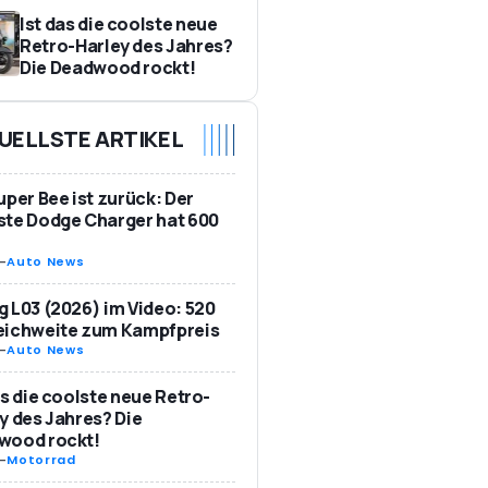
Ist das die coolste neue
Retro-Harley des Jahres?
Die Deadwood rockt!
UELLSTE ARTIKEL
uper Bee ist zurück: Der
te Dodge Charger hat 600
-
Auto News
 L03 (2026) im Video: 520
eichweite zum Kampfpreis
-
Auto News
as die coolste neue Retro-
y des Jahres? Die
wood rockt!
-
Motorrad