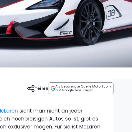
Als bevorzugte Quelle Motor1.com
Teilen
auf Google hinzufügen
cLaren
sieht man nicht an jeder
olch hochpreisigen Autos so ist, gibt es
h exklusiver mögen. Für sie ist McLaren