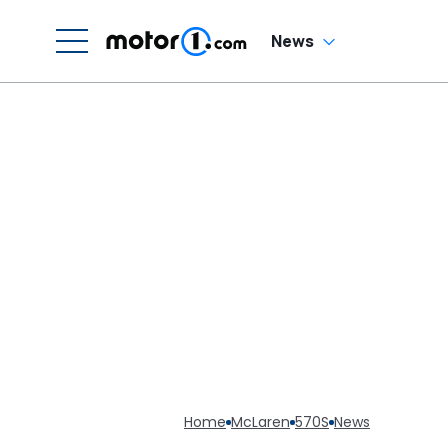
News
Home
McLaren
570S
News