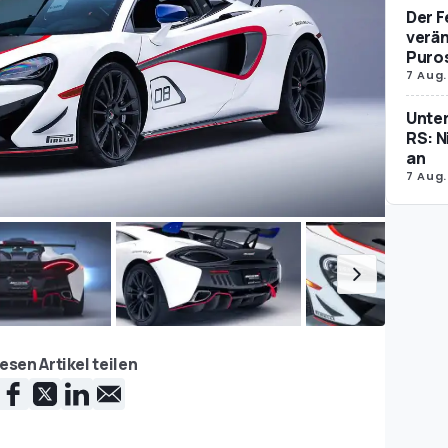
Der F
verän
Puro
7 Aug.
Unte
RS: N
an
7 Aug.
esen Artikel teilen