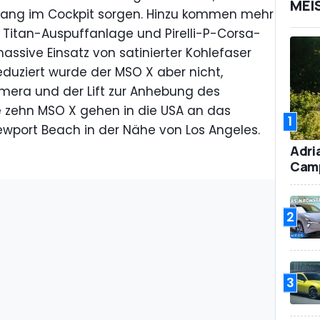
MEI
 Klang im Cockpit sorgen. Hinzu kommen mehr
ne Titan-Auspuffanlage und Pirelli-P-Corsa-
 massive Einsatz von satinierter Kohlefaser
eduziert wurde der MSO X aber nicht,
mera und der Lift zur Anhebung des
le zehn MSO X gehen in die USA an das
1
wport Beach in der Nähe von Los Angeles.
Adri
Camp
2
3