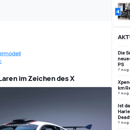
4
AKT
Die S
ermodell
neues
c
PS
7 Aug.
Laren im Zeichen des X
Xpeng
km R
7 Aug.
Ist d
Harle
Dead
7 Aug.