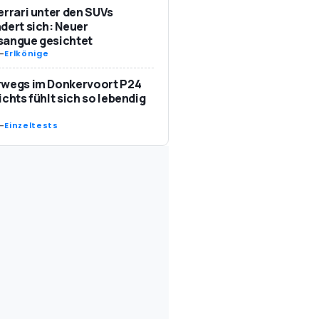
errari unter den SUVs
dert sich: Neuer
sangue gesichtet
-
Erlkönige
rwegs im Donkervoort P24
ichts fühlt sich so lebendig
-
Einzeltests