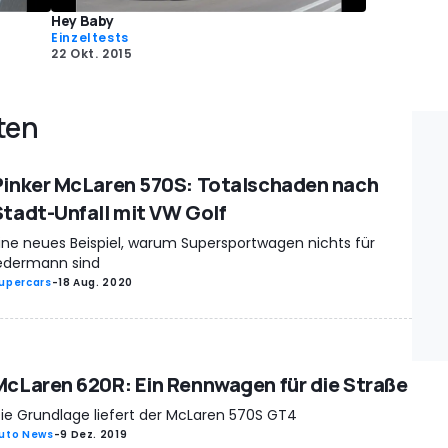
Hey Baby
Einzeltests
22 Okt. 2015
ten
Pinker McLaren 570S: Totalschaden nach
Stadt-Unfall mit VW Golf
ine neues Beispiel, warum Supersportwagen nichts für
edermann sind
upercars
-
18 Aug. 2020
McLaren 620R: Ein Rennwagen für die Straße
ie Grundlage liefert der McLaren 570S GT4
uto News
-
9 Dez. 2019