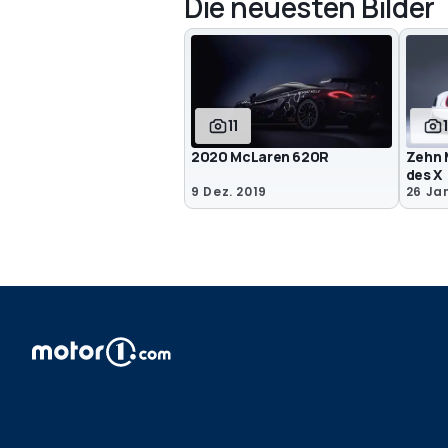
Die neuesten Bilder
11
2020 McLaren 620R
Zehn 
des X
9 Dez. 2019
26 Jan