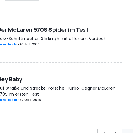
Der McLaren 570S Spider im Test
erz-Schrittmacher: 315 km/h mit offenem Verdeck
inzeltests
-
20 Jul. 2017
Hey Baby
uf Straße und Strecke: Porsche-Turbo-Gegner McLaren
70S im ersten Test
inzeltests
-
22 Okt. 2015