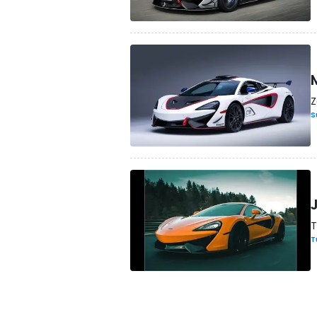
Z
S
T
T