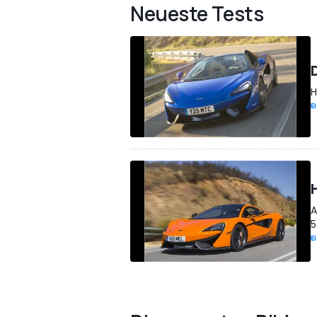
Neueste Tests
H
E
A
5
E