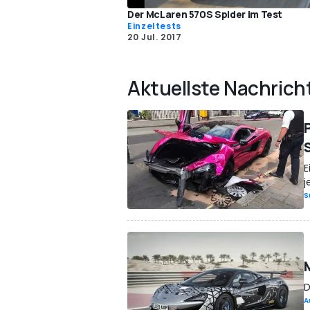
Der McLaren 570S Spider im Test
Einzeltests
20 Jul. 2017
Aktuellste Nachrich
E
j
S
D
A