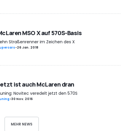
McLaren MSO X auf 570S-Basis
ehn Straßenrenner im Zeichen des X
upercars
-
26 Jan. 2018
Jetzt ist auch McLaren dran
uning: Novitec veredelt jetzt den 570S
uning
-
30 Nov. 2016
MEHR NEWS