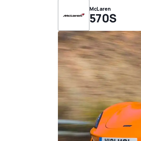
McLaren
570S