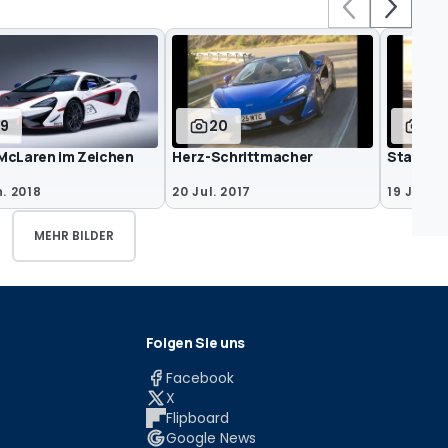
19
20
13
McLaren im Zeichen
Herz-Schrittmacher
Starke B
. 2018
20 Jul. 2017
19 Jun. 2
MEHR BILDER
Folgen Sie uns
Facebook
X
Flipboard
Google News