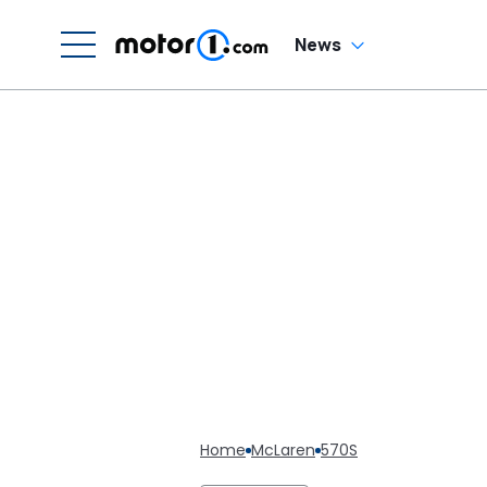
News
Home
McLaren
570S