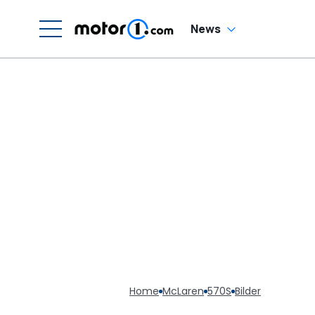
News
Home
McLaren
570S
Bilder