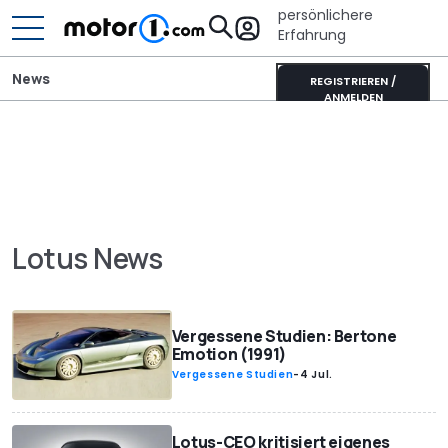
persönlichere
Erfahrung
News
REGISTRIEREN /
ANMELDEN
Lotus News
Vergessene Studien: Bertone
Emotion (1991)
Vergessene Studien
-
4 Jul.
Lotus-CEO kritisiert eigenes