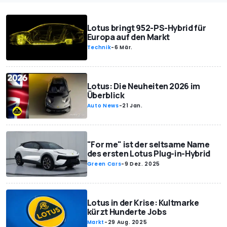
Lotus bringt 952-PS-Hybrid für
Europa auf den Markt
Technik
-
6 Mär.
Lotus: Die Neuheiten 2026 im
Überblick
Auto News
-
21 Jan.
"For me" ist der seltsame Name
des ersten Lotus Plug-in-Hybrid
Green Cars
-
9 Dez. 2025
Lotus in der Krise: Kultmarke
kürzt Hunderte Jobs
Markt
-
29 Aug. 2025