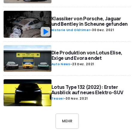
Klassiker von Porsche, Jaguar
und Bentley in Scheune gefunden
Historie Und Oldtimer
-
30 Dez. 2021
Die Produktion von Lotus Elise,
Exige und Evora endet
Auto News
-
23 Dez. 2021
Lotus Type 132 (2022): Erster
Ausblick auf neues Elektro-SUV
Teaser
-
30 Nov. 2021
MEHR