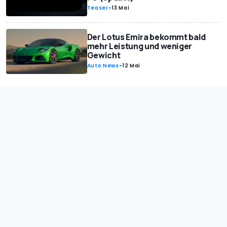
Teaser
-
13 Mai
Der Lotus Emira bekommt bald
mehr Leistung und weniger
Gewicht
Auto News
-
12 Mai