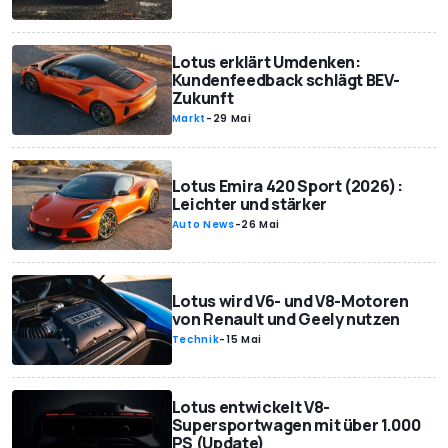
Lotus erklärt Umdenken:
Kundenfeedback schlägt BEV-
Zukunft
Markt
-
29 Mai
Lotus Emira 420 Sport (2026):
Leichter und stärker
Auto News
-
26 Mai
Lotus wird V6- und V8-Motoren
von Renault und Geely nutzen
Technik
-
15 Mai
Lotus entwickelt V8-
Supersportwagen mit über 1.000
PS (Update)