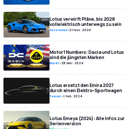
Lotus verwirft Pläne, bis 2028
vollelektrisch unterwegs zu sein
Auto News
-
21 Nov. 2024
Motor1 Numbers: Dacia und Lotus
sind die jüngsten Marken
Markt
-
28 Mär. 2024
Lotus ersetzt den Emira 2027
durch einen Elektro-Sportwagen
Teaser
-
1 Feb. 2024
Lotus Emeya (2024): Alle Infos zur
Serienversion