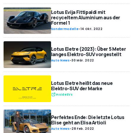
Lotus Evija Fittipaldi mit
recyceltem Aluminium aus der
Formel 1
Sondermodelle
-
14 Okt. 2022
Lotus Eletre (2023): Über 5 Meter
langes Elektro-SUV vorgestellt
Auto News
-
30 Mär. 2022
Lotus Eletre heißt das neue
Elektro-SUV der Marke
InsideEVs
Perfektes Ende: Die letzte Lotus
Elise geht an Elisa Artioli
Auto News
-
28 Feb. 2022