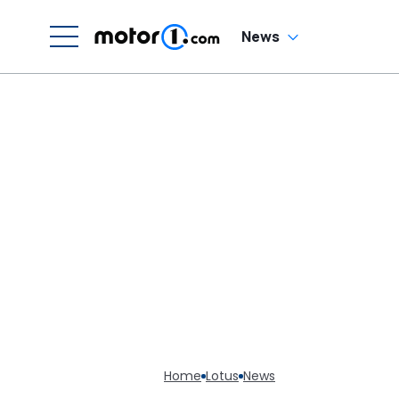
News
Home
Lotus
News