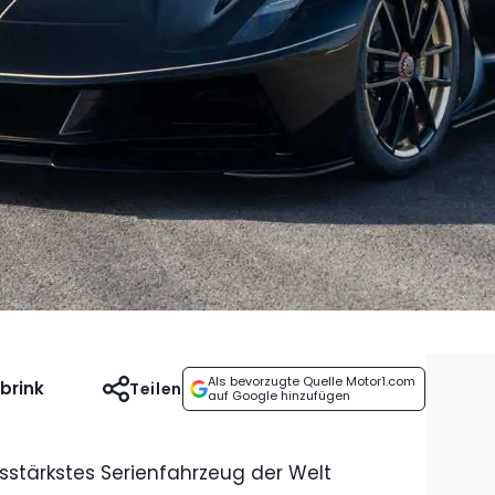
Als bevorzugte Quelle Motor1.com
brink
Teilen
auf Google hinzufügen
ngsstärkstes Serienfahrzeug der Welt