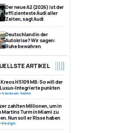
Der neue A2 (2026) ist der
effizienteste Audi aller
Zeiten, sagt Audi
Deutschland in der
Autokrise? Wir sagen:
Ruhe bewahren
UELLSTE ARTIKEL
 Kreos H 5109 MB: So will der
Luxus-Integrierte punkten
-
Caravan Salon
zer zahlten Millionen, um in
 Martins Turm in Miami zu
n. Nun soll er Risse haben
-
Design