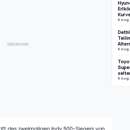
Hyund
Erlkö
Kurv
5 Aug.
Dethl
Teili
Alter
5 Aug.
Toyot
Supe
selte
5 Aug.
rift des zweimaligen Indy 500-Siegers von