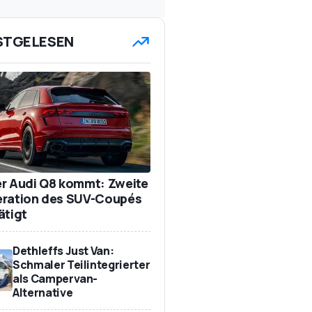
STGELESEN
r Audi Q8 kommt: Zweite
ration des SUV-Coupés
ätigt
Dethleffs Just Van:
Schmaler Teilintegrierter
als Campervan-
Alternative