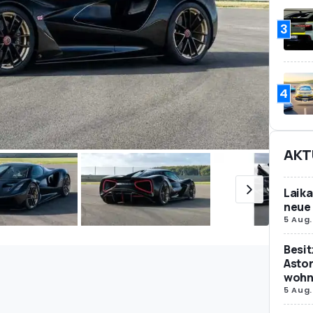
3
4
AKT
Laika
neue 
5 Aug.
Besit
Aston
wohne
5 Aug.