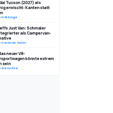
ai Tucson (2027) als
nig erwischt: Kanten statt
en
-
Erlkönige
effs Just Van: Schmaler
ntegrierter als Campervan-
native
-
Caravan Salon
as neuer V8-
rsportwagen könnte extrem
n sein
-
Gerüchte