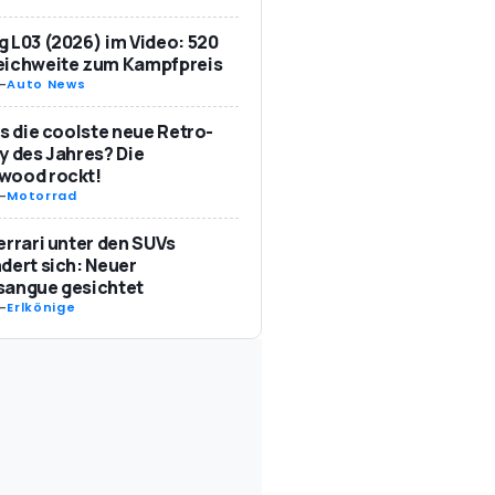
 L03 (2026) im Video: 520
eichweite zum Kampfpreis
-
Auto News
as die coolste neue Retro-
y des Jahres? Die
wood rockt!
-
Motorrad
errari unter den SUVs
dert sich: Neuer
sangue gesichtet
-
Erlkönige