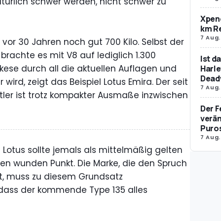
atürlich schwer werden, nicht schwer zu
Xpeng
km R
7 Aug.
g vor 30 Jahren noch gut 700 Kilo. Selbst der
 brachte es mit V8 auf lediglich 1.300
Ist d
kese durch all die aktuellen Auflagen und
Harle
Dead
wird, zeigt das Beispiel Lotus Emira. Der seit
7 Aug.
ler ist trotz kompakter Ausmaße inzwischen
Der F
verän
Puro
7 Aug.
n Lotus sollte jemals als mittelmäßig gelten
inen wunden Punkt. Die Marke, die den Spruch
at, muss zu diesem Grundsatz
, dass der kommende Type 135 alles