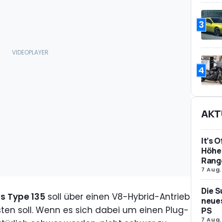
3
4
AKT
It’s 
Höher
Rang
7 Aug.
Die S
s Type 135
soll über einen V8-Hybrid-Antrieb
neues
sten soll. Wenn es sich dabei um einen Plug-
PS
7 Aug.