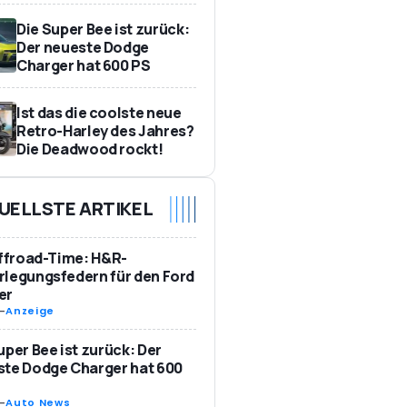
Die Super Bee ist zurück:
Der neueste Dodge
Charger hat 600 PS
Ist das die coolste neue
Retro-Harley des Jahres?
Die Deadwood rockt!
UELLSTE ARTIKEL
Offroad-Time: H&R-
legungsfedern für den Ford
er
-
Anzeige
uper Bee ist zurück: Der
te Dodge Charger hat 600
-
Auto News