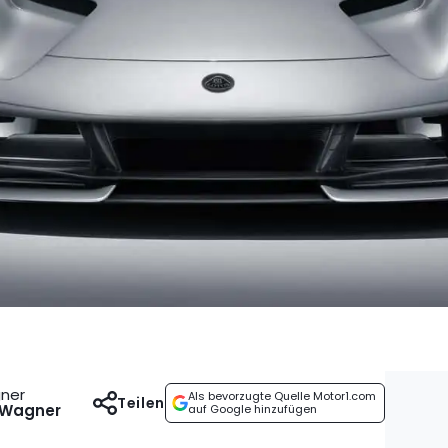
gner
Als bevorzugte Quelle Motor1.com
Teilen
 Wagner
auf Google hinzufügen