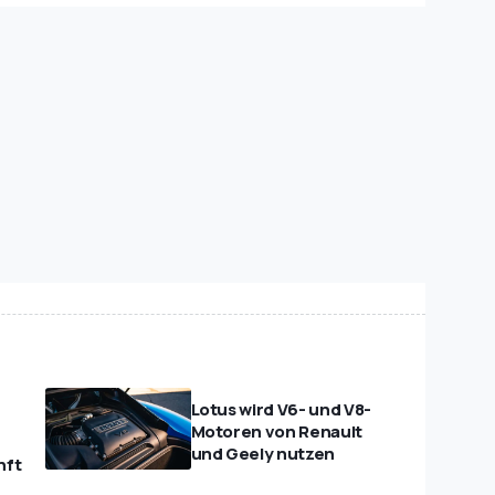
Lotus wird V6- und V8-
Motoren von Renault
und Geely nutzen
nft