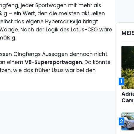
ingfeng, jeder Sportwagen mit mehr als
ig – ein Wert, den die meisten aktuellen
Selbst das eigene Hypercar
Evija
bringt
Waage. Nach der Logik des Lotus-CEO wäre
MEI
lmäßig.
müssen Qingfengs Aussagen dennoch nicht
t an einem
V8-Supersportwagen
. Da könnte
zen, wie das früher Usus war bei den
1
Adri
Camp
2