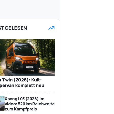
STGELESEN
a Twin (2026): Kult-
ervan komplett neu
Xpeng L03 (2026) im
Video: 520 km Reichweite
zum Kampfpreis