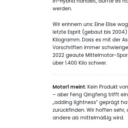
in-Hybrid handelt, dürfte es n
werden.
Wir erinnern uns: Eine Elise wo
letzte Esprit (gebaut bis 2004)
Kilogramm. Dass es mit der As
Vorschriften immer schwieriger 
2022 geaute Mittelmotor-Sport
über 1.400 Kilo schwer.
Motor1 meint
: Kein Produkt vo
– aber Feng Qingfeng trifft e
„adding lightness“ geprägt h
zurückfinden. Wir hoffen sehr
andere
als
mittelmäßig wird.