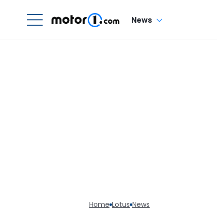
Forderung für den
Nuvolari
News
Home
Lotus
News