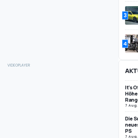
3
4
AKT
It’s 
Höher
Rang
7 Aug.
Die S
neues
PS
7 Aug.