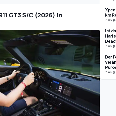
Xpeng
911 GT3 S/C (2026) in
km R
7 Aug.
Ist d
Harle
Dead
7 Aug.
Der F
verän
Puro
7 Aug.