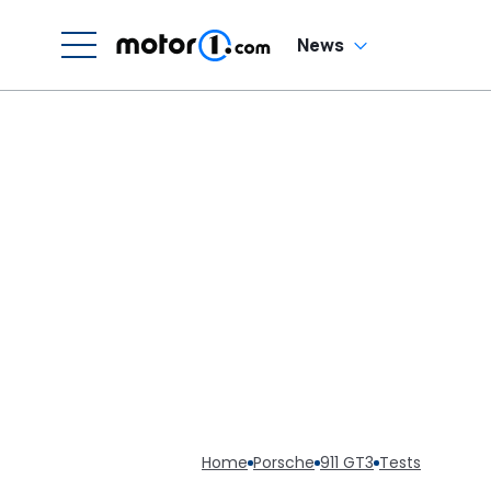
News
Home
Porsche
911 GT3
Tests