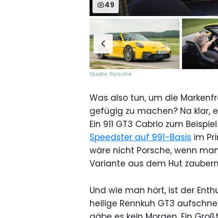
49
Quelle: Porsche
Was also tun, um die Marken
gefügig zu machen? Na klar, e
Ein 911 GT3 Cabrio zum Beispiel
Speedster auf 991-Basis
im Pri
wäre nicht Porsche, wenn man
Variante aus dem Hut zaubern t
Und wie man hört, ist der Enth
heilige Rennkuh GT3 aufschneid
gäbe es kein Morgen. Ein Großt