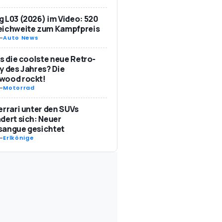
 L03 (2026) im Video: 520
eichweite zum Kampfpreis
-
Auto News
as die coolste neue Retro-
y des Jahres? Die
wood rockt!
-
Motorrad
errari unter den SUVs
dert sich: Neuer
sangue gesichtet
-
Erlkönige