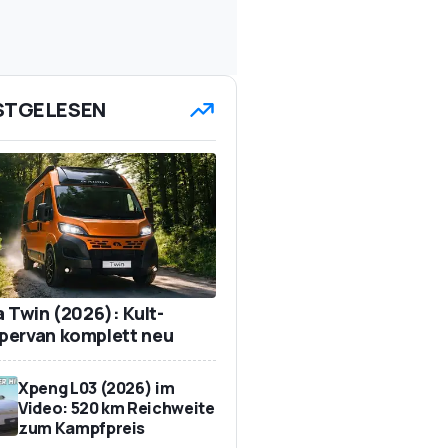
STGELESEN
a Twin (2026): Kult-
ervan komplett neu
Xpeng L03 (2026) im
Video: 520 km Reichweite
zum Kampfpreis