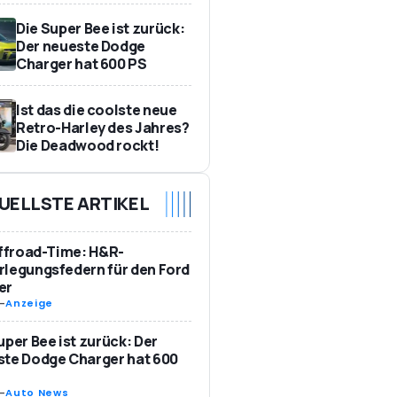
Die Super Bee ist zurück:
Der neueste Dodge
Charger hat 600 PS
Ist das die coolste neue
Retro-Harley des Jahres?
Die Deadwood rockt!
UELLSTE ARTIKEL
Offroad-Time: H&R-
legungsfedern für den Ford
er
-
Anzeige
uper Bee ist zurück: Der
te Dodge Charger hat 600
-
Auto News