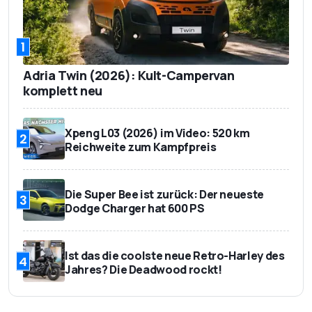
1
Adria Twin (2026): Kult-Campervan
komplett neu
Xpeng L03 (2026) im Video: 520 km
2
Reichweite zum Kampfpreis
Die Super Bee ist zurück: Der neueste
3
Dodge Charger hat 600 PS
Ist das die coolste neue Retro-Harley des
4
Jahres? Die Deadwood rockt!