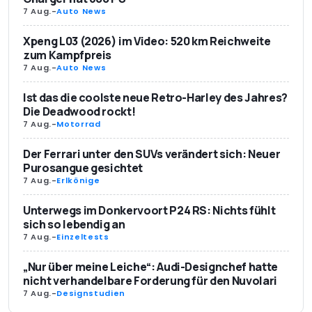
7 Aug.
-
Auto News
Xpeng L03 (2026) im Video: 520 km Reichweite
zum Kampfpreis
7 Aug.
-
Auto News
Ist das die coolste neue Retro-Harley des Jahres?
Die Deadwood rockt!
7 Aug.
-
Motorrad
Der Ferrari unter den SUVs verändert sich: Neuer
Purosangue gesichtet
7 Aug.
-
Erlkönige
Unterwegs im Donkervoort P24 RS: Nichts fühlt
sich so lebendig an
7 Aug.
-
Einzeltests
„Nur über meine Leiche“: Audi-Designchef hatte
nicht verhandelbare Forderung für den Nuvolari
7 Aug.
-
Designstudien