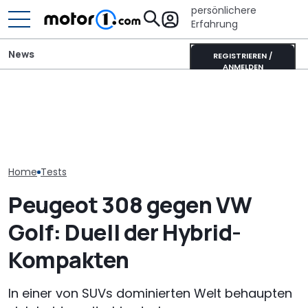
persönlichere
Erfahrung
News
REGISTRIEREN /
ANMELDEN
GWM Ora 5 vs. VW T-Roc:
Xpeng L03 (2026) im
VW Golf GTI Ed
China-Neuling gegen
Video: 520 km Reichweite
Werksabholung
Kompakt-Platzhirsch
zum Kampfpreis
Autostadt im 
Home
Tests
Peugeot 308 gegen VW
Golf: Duell der Hybrid-
Kompakten
In einer von SUVs dominierten Welt behaupten