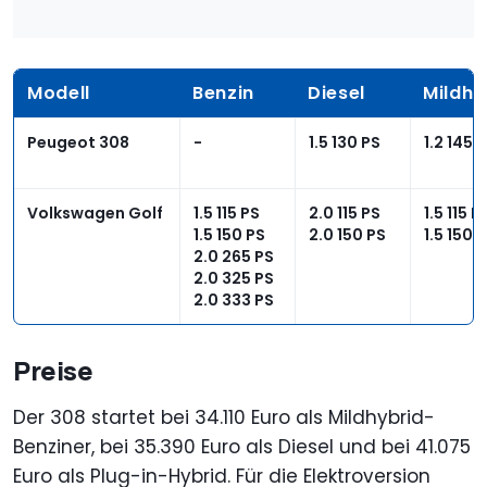
Modell
Benzin
Diesel
Mildhy
Peugeot 308
-
1.5 130 PS
1.2 145 
Volkswagen Golf
1.5 115 PS
2.0 115 PS
1.5 115 P
1.5 150 PS
2.0 150 PS
1.5 150 
2.0 265 PS
2.0 325 PS
2.0 333 PS
Preise
Der 308 startet bei 34.110 Euro als Mildhybrid-
Benziner, bei 35.390 Euro als Diesel und bei 41.075
Euro als Plug-in-Hybrid. Für die Elektroversion