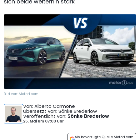
sich beide weiterhin stark
Bild von:
Motor1.com
Von
: Alberto Carmone
Übersetzt von
: Sönke Brederlow
Veröffentlicht von
:
Sönke Brederlow
25. Mai
um
07:00 Uhr
Als bevorzugte Quelle Motor1.com