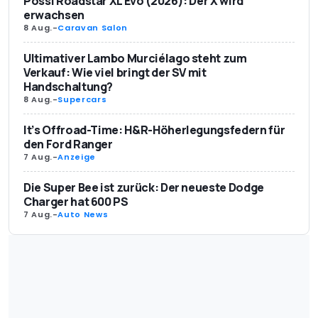
Pössl Roadstar XL Evo (2026): Der X wird
erwachsen
8 Aug.
-
Caravan Salon
Ultimativer Lambo Murciélago steht zum
Verkauf: Wie viel bringt der SV mit
Handschaltung?
8 Aug.
-
Supercars
It’s Offroad-Time: H&R-Höherlegungsfedern für
den Ford Ranger
7 Aug.
-
Anzeige
Die Super Bee ist zurück: Der neueste Dodge
Charger hat 600 PS
7 Aug.
-
Auto News