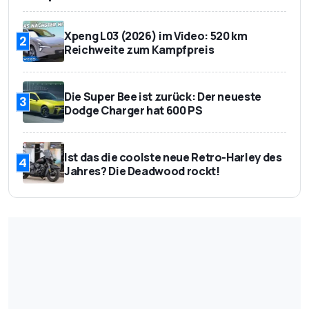
Xpeng L03 (2026) im Video: 520 km
2
Reichweite zum Kampfpreis
Die Super Bee ist zurück: Der neueste
3
Dodge Charger hat 600 PS
Ist das die coolste neue Retro-Harley des
4
Jahres? Die Deadwood rockt!