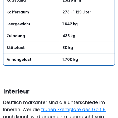
Radstand
2.629 mm
Kofferraum
273 - 1.129 Liter
Leergewicht
1.642 kg
Zuladung
438 kg
Stützlast
80 kg
Anhängelast
1.700 kg
Interieur
Deutlich markanter sind die Unterschiede im
Inneren. Wer die
frühen Exemplare des Golf 8
noch kennt, wird angenehm überrascht sein.