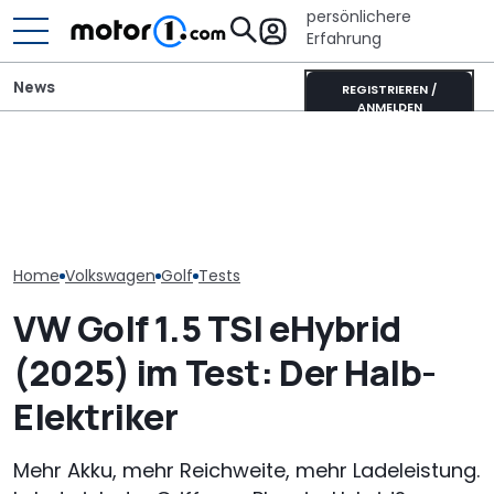
persönlichere
Erfahrung
News
REGISTRIEREN /
ANMELDEN
VW baut offiziellen 1.000-
Toyota Corolla Touring
VW startet in 
PS-Golf mit Audi-
Sports (2026) im Test:
Vollhybrid-Ära
Fünfzylinder (Update)
Alles Taxi oder was?
T-Roc im Vorv
Home
Volkswagen
Golf
Tests
VW Golf 1.5 TSI eHybrid
(2025) im Test: Der Halb-
Elektriker
Mehr Akku, mehr Reichweite, mehr Ladeleistung.