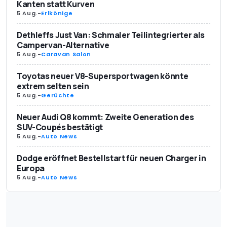
Kanten statt Kurven
5 Aug.
-
Erlkönige
Dethleffs Just Van: Schmaler Teilintegrierter als
Campervan-Alternative
5 Aug.
-
Caravan Salon
Toyotas neuer V8-Supersportwagen könnte
extrem selten sein
5 Aug.
-
Gerüchte
Neuer Audi Q8 kommt: Zweite Generation des
SUV-Coupés bestätigt
5 Aug.
-
Auto News
Dodge eröffnet Bestellstart für neuen Charger in
Europa
5 Aug.
-
Auto News