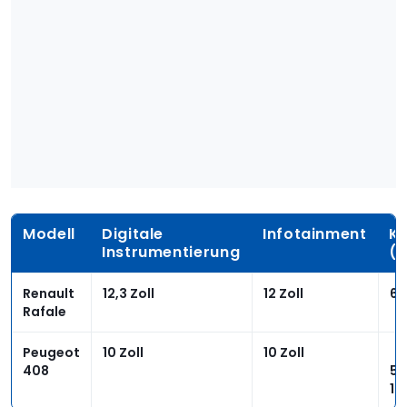
Modell
Digitale
Infotainment
K
Instrumentierung
(
Renault
12,3 Zoll
12 Zoll
62
Rafale
Peugeot
10 Zoll
10 Zoll
408
536
1.