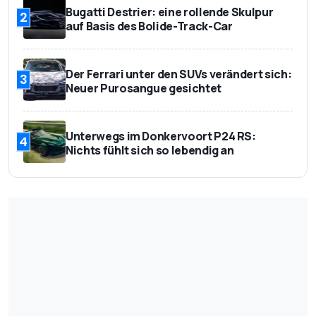
Bugatti Destrier: eine rollende Skulpur
2
auf Basis des Bolide-Track-Car
Der Ferrari unter den SUVs verändert sich:
3
Neuer Purosangue gesichtet
Unterwegs im Donkervoort P24 RS:
4
Nichts fühlt sich so lebendig an