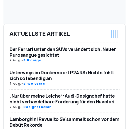
AKTUELLSTE ARTIKEL
Der Ferrari unter den SUVs verändert sich: Neuer
Purosangue gesichtet
7 Aug.
-
Erlkönige
Unterwegs im Donkervoort P24 RS: Nichts fühlt
sich so lebendig an
7 Aug.
-
Einzeltests
„Nur über meine Leiche“: Audi-Designchef hatte
nicht verhandelbare Forderung für den Nuvolari
7 Aug.
-
Designstudien
Lamborghini Revuelto SV sammelt schon vor dem
Debüt Rekorde