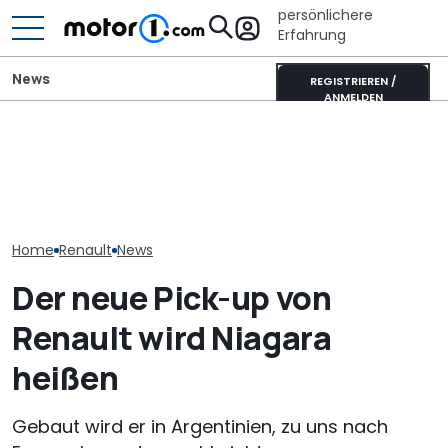
persönlichere
Erfahrung
News
REGISTRIEREN /
ANMELDEN
Unterwegs im
Ahorn CV 560 (2026) im
Donkervoort P24 RS:
Ahorn Camp Ec
Test: Lagerkoller oder
Nichts fühlt sich so
Sonnenfinstern
Allrounder-Glück?
lebendig an
Rädern
Home
Renault
News
Der neue Pick-up von
Renault wird Niagara
heißen
Gebaut wird er in Argentinien, zu uns nach