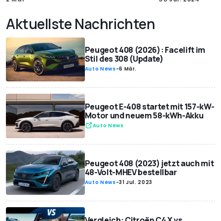
Aktuellste Nachrichten
Peugeot 408 (2026): Facelift im
Stil des 308 (Update)
Auto News
-
6 Mär.
Peugeot E-408 startet mit 157-kW-
Motor und neuem 58-kWh-Akku
Auto News
Peugeot 408 (2023) jetzt auch mit
48-Volt-MHEV bestellbar
Auto News
-
31 Jul. 2023
Vergleich: Citroën C4 X vs.