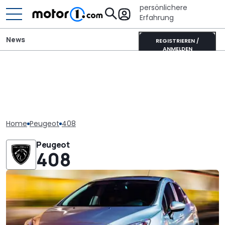
persönlichere
Erfahrung
News
REGISTRIEREN /
ANMELDEN
Home
Peugeot
408
Peugeot
408