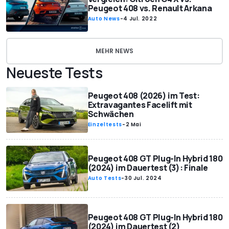
Peugeot 408 vs. Renault Arkana
Auto News
-
4 Jul. 2022
MEHR NEWS
Neueste Tests
Peugeot 408 (2026) im Test:
Extravagantes Facelift mit
Schwächen
Einzeltests
-
2 Mai
Peugeot 408 GT Plug-In Hybrid 180
(2024) im Dauertest (3): Finale
Auto Tests
-
30 Jul. 2024
Peugeot 408 GT Plug-In Hybrid 180
(2024) im Dauertest (2)