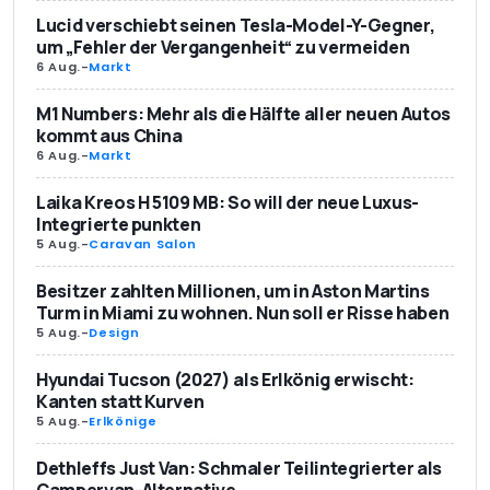
Lucid verschiebt seinen Tesla-Model-Y-Gegner,
um „Fehler der Vergangenheit“ zu vermeiden
6 Aug.
-
Markt
M1 Numbers: Mehr als die Hälfte aller neuen Autos
kommt aus China
6 Aug.
-
Markt
Laika Kreos H 5109 MB: So will der neue Luxus-
Integrierte punkten
5 Aug.
-
Caravan Salon
Besitzer zahlten Millionen, um in Aston Martins
Turm in Miami zu wohnen. Nun soll er Risse haben
5 Aug.
-
Design
Hyundai Tucson (2027) als Erlkönig erwischt:
Kanten statt Kurven
5 Aug.
-
Erlkönige
Dethleffs Just Van: Schmaler Teilintegrierter als