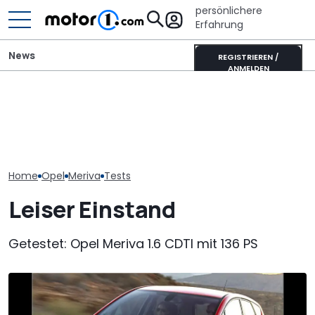
persönlichere
Erfahrung
News
REGISTRIEREN /
ANMELDEN
Lucid verschiebt seinen
Fiat belebt Stellantis neu:
Tesla-Model-Y-Gegner,
Kanzler-Auto:
Auch Opel und Citroën
um „Fehler der
im Opel Kadet
können zulegen
Vergangenheit“ zu
Helmut Schmi
vermeiden
Home
Opel
Meriva
Tests
Leiser Einstand
Getestet: Opel Meriva 1.6 CDTI mit 136 PS