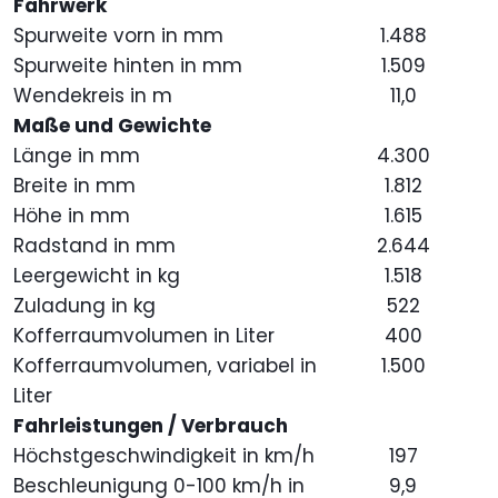
Fahrwerk
Spurweite vorn in mm
1.488
Spurweite hinten in mm
1.509
Wendekreis in m
11,0
Maße und Gewichte
Länge in mm
4.300
Breite in mm
1.812
Höhe in mm
1.615
Radstand in mm
2.644
Leergewicht in kg
1.518
Zuladung in kg
522
Kofferraumvolumen in Liter
400
Kofferraumvolumen, variabel in
1.500
Liter
Fahrleistungen / Verbrauch
Höchstgeschwindigkeit in km/h
197
Beschleunigung 0-100 km/h in
9,9