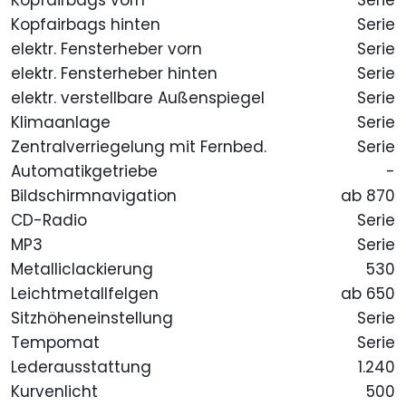
Kopfairbags vorn
Serie
Kopfairbags hinten
Serie
elektr. Fensterheber vorn
Serie
elektr. Fensterheber hinten
Serie
elektr. verstellbare Außenspiegel
Serie
Klimaanlage
Serie
Zentralverriegelung mit Fernbed.
Serie
Automatikgetriebe
-
Bildschirmnavigation
ab 870
CD-Radio
Serie
MP3
Serie
Metalliclackierung
530
Leichtmetallfelgen
ab 650
Sitzhöheneinstellung
Serie
Tempomat
Serie
Lederausstattung
1.240
Kurvenlicht
500