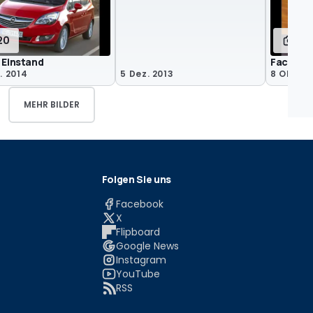
20
16
 Einstand
Facelift 
. 2014
5 Dez. 2013
8 Okt. 2
MEHR BILDER
Folgen Sie uns
Facebook
X
Flipboard
Google News
Instagram
YouTube
RSS