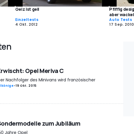
Geiz ist geil
Pfiffig des
aber wackel
Einzeltests
Auto Tests
4 Okt. 2012
17 Sep. 2010
ten
Erwischt: Opel Meriva C
er Nachfolger des Minivans wird französischer
rlkönige
-
19 Okt. 2015
Sondermodelle zum Jubiläum
50 Jahre Opel