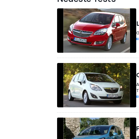
G
E
G
A
T
E