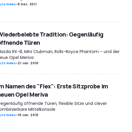
uto News
-
9 Dez. 2011
Wiederbelebte Tradition: Gegenläufig
öffnende Türen
azda RX-8, Mini Clubman, Rolls-Royce Phantom – und der
eue Opel Meriva
uto News
-
21 Jan. 2010
Im Namen des "Flex": Erste Sitzprobe im
neuen Opel Meriva
egenläufig öffnende Türen, flexible Sitze und clever
ombinierbare Mittelkonsole
uto News
-
19 Jan. 2010