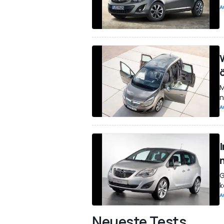
A
M
n
A
G
k
A
Neueste Tests