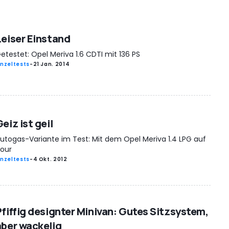
Leiser Einstand
etestet: Opel Meriva 1.6 CDTI mit 136 PS
inzeltests
-
21 Jan. 2014
eiz ist geil
utogas-Variante im Test: Mit dem Opel Meriva 1.4 LPG auf
our
inzeltests
-
4 Okt. 2012
Pfiffig designter Minivan: Gutes Sitzsystem,
aber wackelig