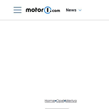
News
Home
Opel
Meriva