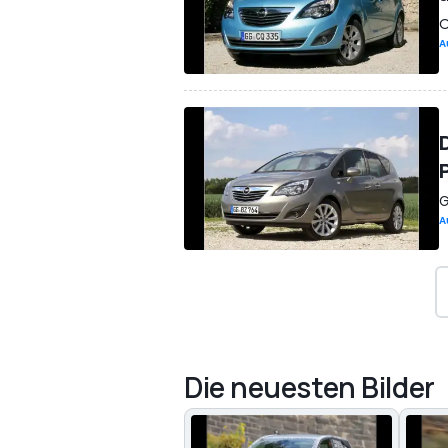
O
A
G
A
Die neuesten Bilder