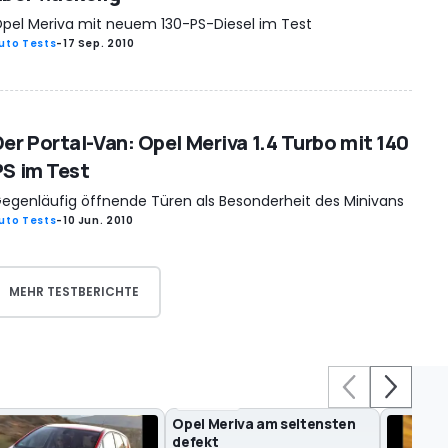
pel Meriva mit neuem 130-PS-Diesel im Test
uto Tests
-
17 Sep. 2010
Der Portal-Van: Opel Meriva 1.4 Turbo mit 140
PS im Test
egenläufig öffnende Türen als Besonderheit des Minivans
uto Tests
-
10 Jun. 2010
MEHR TESTBERICHTE
27
Opel Meriva am seltensten
defekt