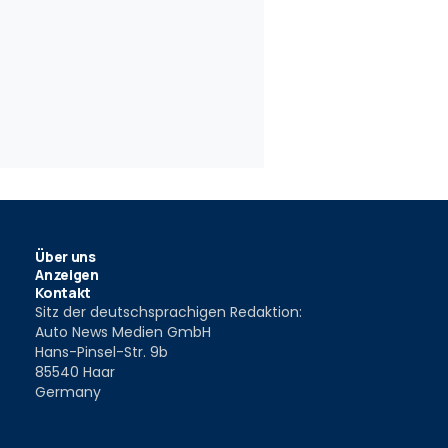
20
6
für den Opel Meriva
Geiz ist geil
Jubiläumsm
013
4 Okt. 2012
9 Dez. 2011
Über uns
Anzeigen
Kontakt
Sitz der deutschsprachigen Redaktion:
Auto News Medien GmbH
Hans-Pinsel-Str. 9b
85540 Haar
Germany