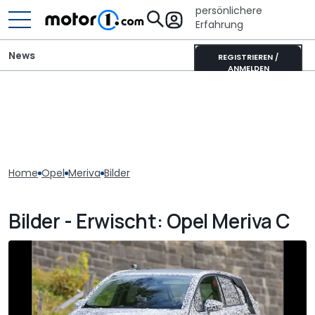
persönlichere
Erfahrung
News
REGISTRIEREN /
ANMELDEN
Home
Opel
Meriva
Bilder
Bilder - Erwischt: Opel Meriva C