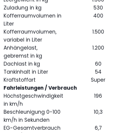
Zuladung in kg
530
Kofferraumvolumen in
400
Liter
Kofferraumvolumen,
1.500
variabel in Liter
Anhängelast,
1.200
gebremst in kg
Dachlast in kg
60
Tankinhalt in Liter
54
Kraftstoffart
Super
Fahrleistungen / Verbrauch
Höchstgeschwindigkeit
196
in km/h
Beschleunigung 0-100
10,3
km/h in Sekunden
EG-Gesamtverbrauch
6,7