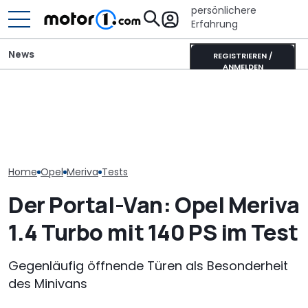
persönlichere
Erfahrung
News
REGISTRIEREN /
ANMELDEN
Fiat belebt Stellantis neu:
Adria Twin (2026): Kult-
Kanzler-Auto:
Auch Opel und Citroën
Campervan komplett
im Opel Kadet
können zulegen
neu
Helmut Schmi
Home
Opel
Meriva
Tests
Der Portal-Van: Opel Meriva
1.4 Turbo mit 140 PS im Test
Gegenläufig öffnende Türen als Besonderheit
des Minivans