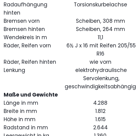
Radaufhängung
Torsionskurbelachse
hinten
Bremsen vorn
Scheiben, 308 mm
Bremsen hinten
Scheiben, 264 mm
Wendekreis in m
11,1
Räder, Reifen vorn
6½ J x 16 mit Reifen 205/55
R16
Räder, Reifen hinten
wie vorn
Lenkung
elektrohydraulische
Servolenkung,
geschwindigkeitsabhängi
Maße und Gewichte
Länge in mm
4.288
Breite in mm
1.812
Höhe in mm
1.615
Radstand in mm
2.644
Leergewicht in kg
1.360