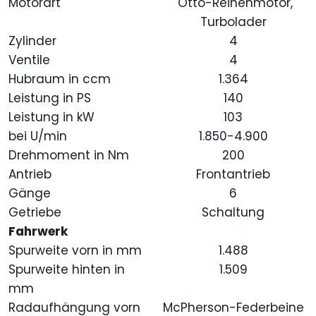
Motorart
Otto-Reihenmotor,
Turbolader
Zylinder
4
Ventile
4
Hubraum in ccm
1.364
Leistung in PS
140
Leistung in kW
103
bei U/min
1.850-4.900
Drehmoment in Nm
200
Antrieb
Frontantrieb
Gänge
6
Getriebe
Schaltung
Fahrwerk
Spurweite vorn in mm
1.488
Spurweite hinten in
1.509
mm
Radaufhängung vorn
McPherson-Federbeine