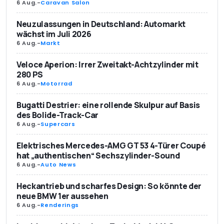
6 Aug.
-
Caravan Salon
Neuzulassungen in Deutschland: Automarkt
wächst im Juli 2026
6 Aug.
-
Markt
Veloce Aperion: Irrer Zweitakt-Achtzylinder mit
280 PS
6 Aug.
-
Motorrad
Bugatti Destrier: eine rollende Skulpur auf Basis
des Bolide-Track-Car
6 Aug.
-
Supercars
Elektrisches Mercedes-AMG GT 53 4-Türer Coupé
hat „authentischen“ Sechszylinder-Sound
6 Aug.
-
Auto News
Heckantrieb und scharfes Design: So könnte der
neue BMW 1er aussehen
6 Aug.
-
Renderings