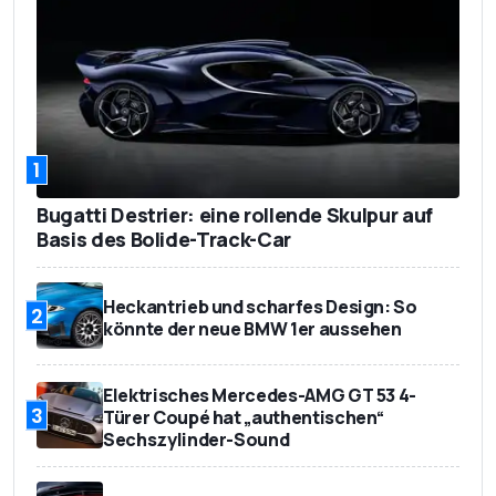
1
Bugatti Destrier: eine rollende Skulpur auf
Basis des Bolide-Track-Car
Heckantrieb und scharfes Design: So
2
könnte der neue BMW 1er aussehen
Elektrisches Mercedes-AMG GT 53 4-
3
Türer Coupé hat „authentischen“
Sechszylinder-Sound