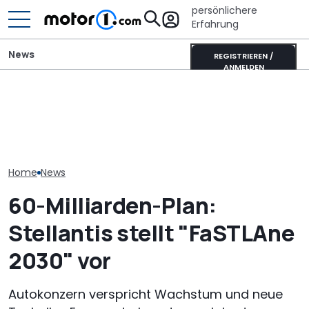
persönlichere
Erfahrung
News
REGISTRIEREN /
ANMELDEN
Fiat belebt Stellantis neu:
Mitsubishi Grandis
Kanzler-Auto:
Auch Opel und Citroën
Mildhybrid (2026) im Test:
im Opel Kadet
können zulegen
Erfreulich normal!
Helmut Schmi
Home
News
60-Milliarden-Plan:
Stellantis stellt "FaSTLAne
2030" vor
Autokonzern verspricht Wachstum und neue