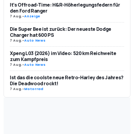
It’s Offroad-Time: H&R-Höherlegungsfedern für
den Ford Ranger
7 Aug.
-
Anzeige
Die Super Bee ist zurück: Der neueste Dodge
Charger hat 600 PS
7 Aug.
-
Auto News
Xpeng L03 (2026) im Video: 520 km Reichweite
zum Kampfpreis
7 Aug.
-
Auto News
Ist das die coolste neue Retro-Harley des Jahres?
Die Deadwood rockt!
7 Aug.
-
Motorrad