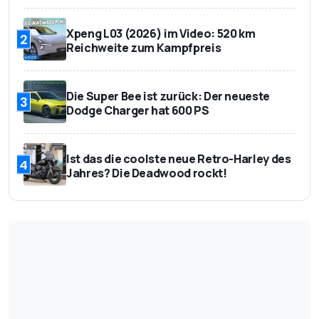
Xpeng L03 (2026) im Video: 520 km
2
Reichweite zum Kampfpreis
Die Super Bee ist zurück: Der neueste
3
Dodge Charger hat 600 PS
Ist das die coolste neue Retro-Harley des
4
Jahres? Die Deadwood rockt!