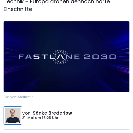
Technik – Europa drohen dennoch harte
Einschnitte
Bild von:
Stellantis
Von
:
Sönke Brederlow
21. Mai
um
15:25 Uhr