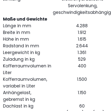
Servolenkung,
geschwindigkeitsabhängi
Maße und Gewichte
Länge in mm
4.288
Breite in mm
1.912
Höhe in mm
1.615
Radstand in mm
2.644
Leergewicht in kg
1.361
Zuladung in kg
529
Kofferraumvolumen in
400
Liter
Kofferraumvolumen,
1.500
variabel in Liter
Anhängelast,
1.150
gebremst in kg
Dachlast in kg
60