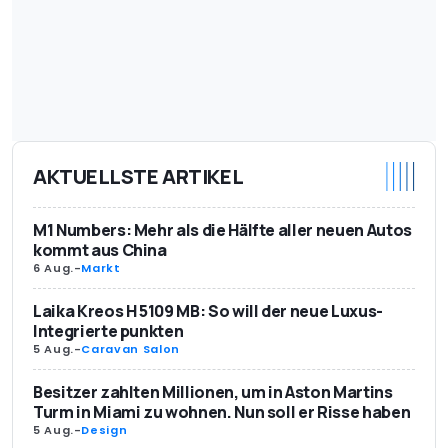
AKTUELLSTE ARTIKEL
M1 Numbers: Mehr als die Hälfte aller neuen Autos
kommt aus China
6 Aug.
-
Markt
Laika Kreos H 5109 MB: So will der neue Luxus-
Integrierte punkten
5 Aug.
-
Caravan Salon
Besitzer zahlten Millionen, um in Aston Martins
Turm in Miami zu wohnen. Nun soll er Risse haben
5 Aug.
-
Design