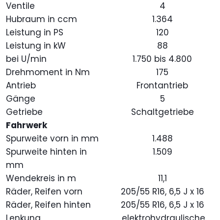
Ventile
4
Hubraum in ccm
1.364
Leistung in PS
120
Leistung in kW
88
bei U/min
1.750 bis 4.800
Drehmoment in Nm
175
Antrieb
Frontantrieb
Gänge
5
Getriebe
Schaltgetriebe
Fahrwerk
Spurweite vorn in mm
1.488
Spurweite hinten in
1.509
mm
Wendekreis in m
11,1
Räder, Reifen vorn
205/55 R16, 6,5 J x 16
Räder, Reifen hinten
205/55 R16, 6,5 J x 16
Lenkung
elektrohydraulische