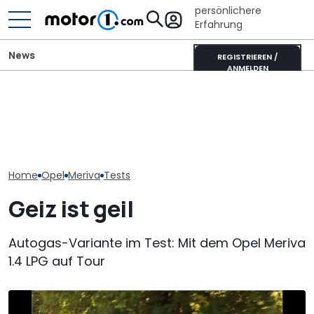
persönlichere
Erfahrung
News
REGISTRIEREN /
ANMELDEN
Fiat belebt Stellantis neu:
M1 Numbers: Mehr als die
Kanzler-Auto:
Auch Opel und Citroën
Hälfte aller neuen Autos
im Opel Kadet
können zulegen
kommt aus China
Helmut Schmi
Home
Opel
Meriva
Tests
Geiz ist geil
Autogas-Variante im Test: Mit dem Opel Meriva
1.4 LPG auf Tour