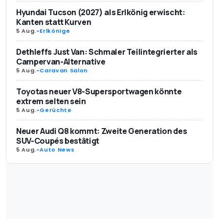
Hyundai Tucson (2027) als Erlkönig erwischt:
Kanten statt Kurven
5 Aug.
-
Erlkönige
Dethleffs Just Van: Schmaler Teilintegrierter als
Campervan-Alternative
5 Aug.
-
Caravan Salon
Toyotas neuer V8-Supersportwagen könnte
extrem selten sein
5 Aug.
-
Gerüchte
Neuer Audi Q8 kommt: Zweite Generation des
SUV-Coupés bestätigt
5 Aug.
-
Auto News