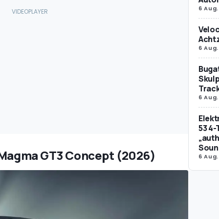
6 Aug.
Veloc
Achtz
6 Aug.
Bugat
Skulp
Trac
6 Aug.
Elek
53 4-
„auth
Soun
s Magma GT3 Concept (2026)
6 Aug.