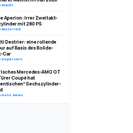
-
Markt
e Aperion: Irrer Zweitakt-
ylinder mit 280 PS
-
Motorrad
ti Destrier: eine rollende
ur auf Basis des Bolide-
k-Car
-
Supercars
trisches Mercedes-AMG GT
Türer Coupé hat
entischen“ Sechszylinder-
d
-
Auto News