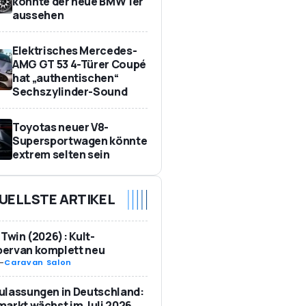
könnte der neue BMW 1er
aussehen
Elektrisches Mercedes-
AMG GT 53 4-Türer Coupé
hat „authentischen“
Sechszylinder-Sound
Toyotas neuer V8-
Supersportwagen könnte
extrem selten sein
UELLSTE ARTIKEL
 Twin (2026): Kult-
ervan komplett neu
-
Caravan Salon
ulassungen in Deutschland:
arkt wächst im Juli 2026