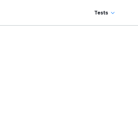
Sechszylinder-
Sound
Tests