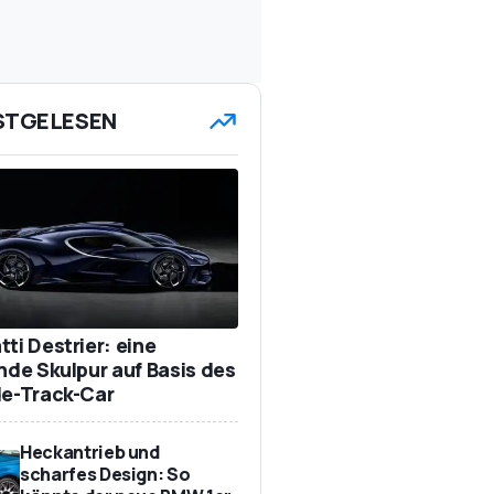
STGELESEN
ti Destrier: eine
ende Skulpur auf Basis des
de-Track-Car
Heckantrieb und
scharfes Design: So