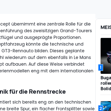
ept übernimmt eine zentrale Rolle für die
MEI
inienführung des zweisitzigen Grand-Tourers
Kotflügel und ausgeprägte Proportionen.
eptfahrzeug könnte die technische und
es GT3-Rennauto bilden. Dieses geplante
l wiederum auf dem ebenfalls in Le Mans
 aufbauen. Auf diese Weise verbindet
1
erienmodellen eng mit dem internationalen
Bugat
roll
Boli
ik für die Rennstrecke
iert sich bereits eng an den technischen
2
ne breite Spur, ein flacher Frontsplitter sowie