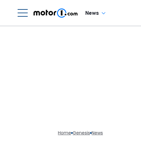
News
Home
Genesis
News