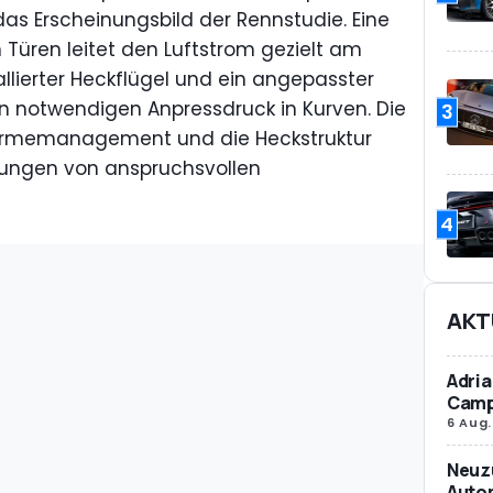
s Erscheinungsbild der Rennstudie. Eine
Türen leitet den Luftstrom gezielt am
allierter Heckflügel und ein angepasster
n notwendigen Anpressdruck in Kurven. Die
3
Wärmemanagement und die Heckstruktur
erungen von anspruchsvollen
4
AKT
Adria
Camp
6 Aug.
Neuz
Autom