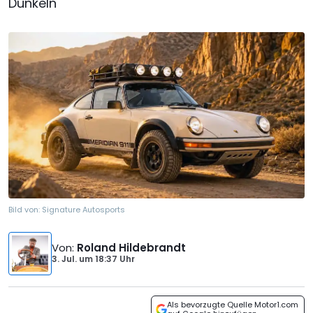
Dunkeln
Bild von:
Signature Autosports
Von
:
Roland Hildebrandt
3. Jul.
um
18:37 Uhr
Als bevorzugte Quelle Motor1.com