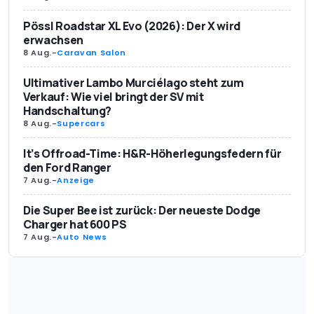
Pössl Roadstar XL Evo (2026): Der X wird
erwachsen
8 Aug.
-
Caravan Salon
Ultimativer Lambo Murciélago steht zum
Verkauf: Wie viel bringt der SV mit
Handschaltung?
8 Aug.
-
Supercars
It’s Offroad-Time: H&R-Höherlegungsfedern für
den Ford Ranger
7 Aug.
-
Anzeige
Die Super Bee ist zurück: Der neueste Dodge
Charger hat 600 PS
7 Aug.
-
Auto News