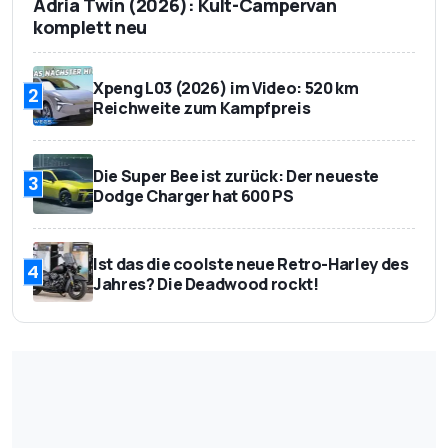
Adria Twin (2026): Kult-Campervan
komplett neu
Xpeng L03 (2026) im Video: 520 km
2
Reichweite zum Kampfpreis
Die Super Bee ist zurück: Der neueste
3
Dodge Charger hat 600 PS
Ist das die coolste neue Retro-Harley des
4
Jahres? Die Deadwood rockt!