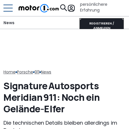
persönlichere
Erfahrung
News
REGISTRIEREN /
ANMELDEN
Porsche 911 Carrera S:
Was können 480 PS auf
Mitsubishi Grandis
Porsche verlä
dem Laguna Seca
Mildhybrid (2026) im Test:
Standortsich
Raceway?
Erfreulich normal!
fünf Jahre bis
Home
Porsche
911
News
Signature Autosports
Meridian 911: Noch ein
Gelände-Elfer
Die technischen Details bleiben allerdings im