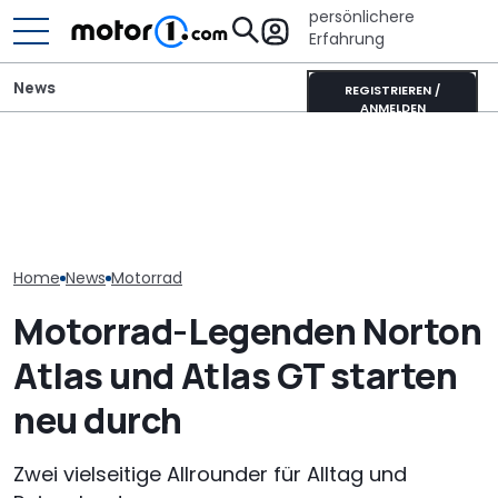
persönlichere
Erfahrung
News
REGISTRIEREN /
ANMELDEN
Ist das die coolste neue
It’s Offroad-Time: H&R-
Veloce Aperion:
Retro-Harley des Jahres?
Höherlegungsfedern für
Zweitakt-Acht
Die Deadwood rockt!
den Ford Ranger
mit 280 PS
Home
News
Motorrad
Motorrad-Legenden Norton
Atlas und Atlas GT starten
neu durch
Zwei vielseitige Allrounder für Alltag und