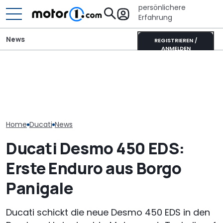
persönlichere
Erfahrung
News
REGISTRIEREN /
ANMELDEN
Der Ferrari unter den
Ist das die coolste neue
SUVs verändert sich:
Veloce Aperion:
Retro-Harley des Jahres?
Neuer Purosangue
Zweitakt-Acht
Die Deadwood rockt!
gesichtet
mit 280 PS
Home
Ducati
News
Ducati Desmo 450 EDS:
Erste Enduro aus Borgo
Panigale
Ducati schickt die neue Desmo 450 EDS in den