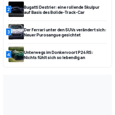
Bugatti Destrier: eine rollende Skulpur
2
auf Basis des Bolide-Track-Car
Der Ferrari unter den SUVs verändert sich:
3
Neuer Purosangue gesichtet
Unterwegs im Donkervoort P24 RS:
4
Nichts fühlt sich so lebendig an