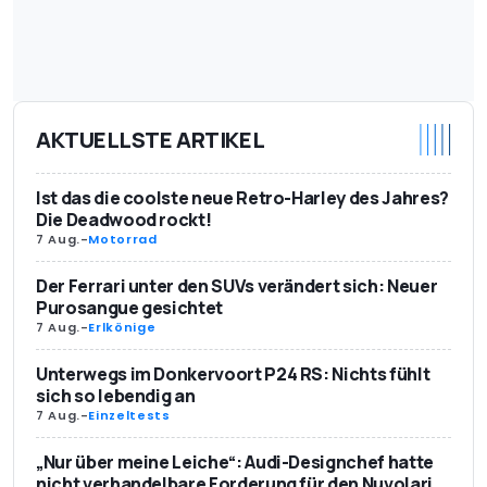
AKTUELLSTE ARTIKEL
Ist das die coolste neue Retro-Harley des Jahres?
Die Deadwood rockt!
7 Aug.
-
Motorrad
Der Ferrari unter den SUVs verändert sich: Neuer
Purosangue gesichtet
7 Aug.
-
Erlkönige
Unterwegs im Donkervoort P24 RS: Nichts fühlt
sich so lebendig an
7 Aug.
-
Einzeltests
„Nur über meine Leiche“: Audi-Designchef hatte
nicht verhandelbare Forderung für den Nuvolari