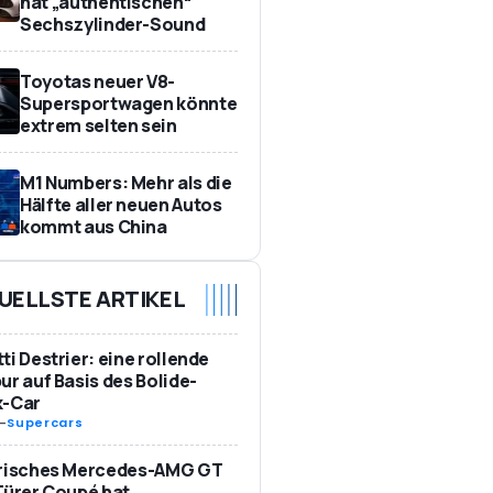
hat „authentischen“
Sechszylinder-Sound
Toyotas neuer V8-
Supersportwagen könnte
extrem selten sein
M1 Numbers: Mehr als die
Hälfte aller neuen Autos
kommt aus China
UELLSTE ARTIKEL
ti Destrier: eine rollende
ur auf Basis des Bolide-
k-Car
-
Supercars
trisches Mercedes-AMG GT
Türer Coupé hat