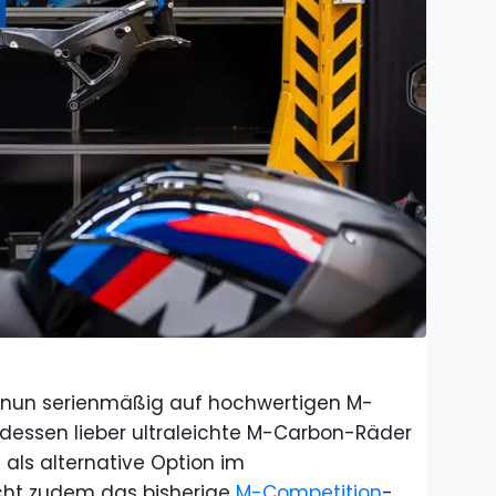
er nun serienmäßig auf hochwertigen M-
dessen lieber ultraleichte M-Carbon-Räder
 als alternative Option im
cht zudem das bisherige
M-Competition
-