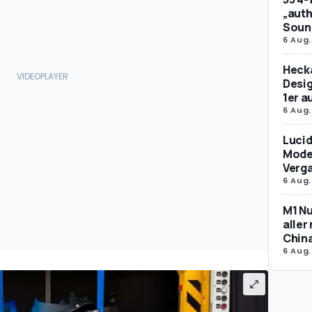
„auth
Soun
6 Aug.
Hecka
Desig
1er 
6 Aug.
Lucid
Model
Verg
6 Aug.
M1 Nu
aller
Chin
6 Aug.