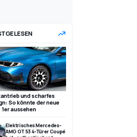
STGELESEN
antrieb und scharfes
gn: So könnte der neue
1er aussehen
Elektrisches Mercedes-
AMG GT 53 4-Türer Coupé