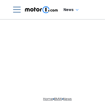
S
S
News
Home
BMW
News