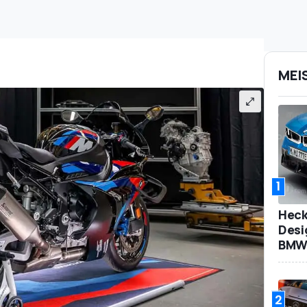
MEI
1
Heck
Desi
BMW 
2