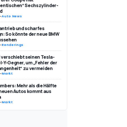
entischen“ Sechszylinder-
d
-
Auto News
ntrieb und scharfes
n: So könnte der neue BMW
aussehen
-
Renderings
 verschiebt seinen Tesla-
-Y-Gegner, um „Fehler der
angenheit“ zu vermeiden
-
Markt
mbers: Mehr als die Hälfte
 neuen Autos kommt aus
a
-
Markt