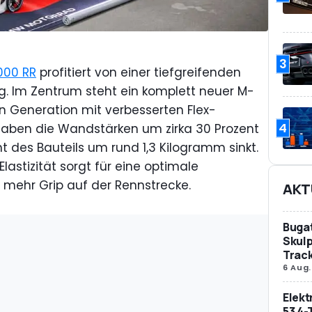
3
000 RR
profitiert von einer tiefgreifenden
g. Im Zentrum steht ein komplett neuer M-
n Generation mit verbesserten Flex-
4
 haben die Wandstärken um zirka 30 Prozent
t des Bauteils um rund 1,3 Kilogramm sinkt.
Elastizität sorgt für eine optimale
 mehr Grip auf der Rennstrecke.
AKT
Bugat
Skulp
Trac
6 Aug.
Elek
53 4-