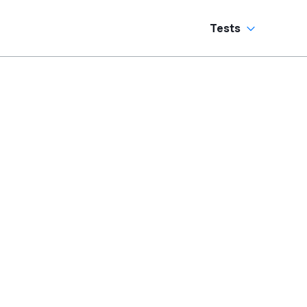
echszylinder-
ound
Tests