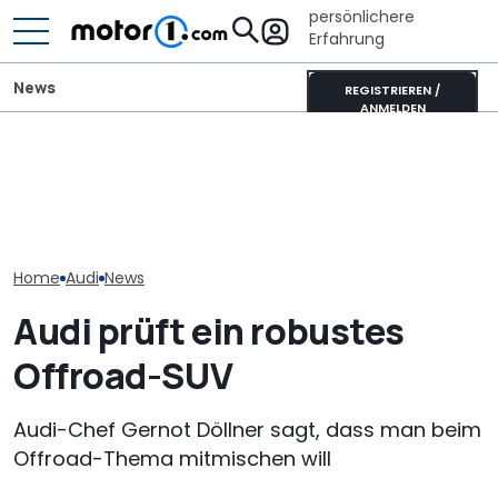
persönlichere
Erfahrung
News
REGISTRIEREN /
ANMELDEN
„Nur über meine Leiche“:
Der Ferrari unter den
Audi-Designchef hatte
SUVs verändert sich:
Neuer Audi Q
nicht verhandelbare
Neuer Purosangue
Zweite Genera
Forderung für den
gesichtet
SUV-Coupés b
Nuvolari
Home
Audi
News
Audi prüft ein robustes
Offroad-SUV
Audi-Chef Gernot Döllner sagt, dass man beim
Offroad-Thema mitmischen will