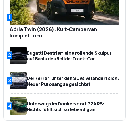
1
Adria Twin (2026): Kult-Campervan
komplett neu
Bugatti Destrier: eine rollende Skulpur
2
auf Basis des Bolide-Track-Car
Der Ferrari unter den SUVs verändert sich:
3
Neuer Purosangue gesichtet
Unterwegs im Donkervoort P24 RS:
4
Nichts fühlt sich so lebendig an