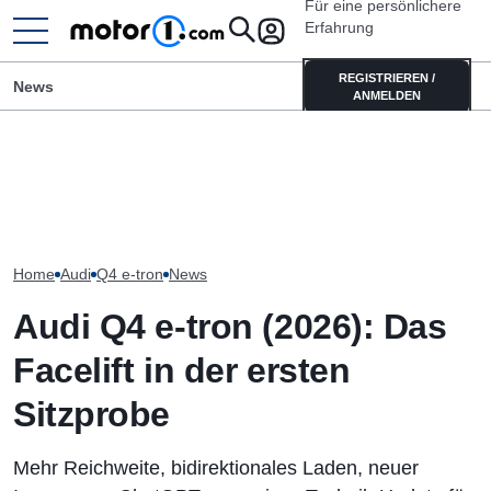
Für eine persönlichere
Erfahrung
REGISTRIEREN /
News
ANMELDEN
„Nur über meine Leiche“:
Audi-Designchef hatte nicht
It’s Offroad-Time: H&R-
Neuer Audi Q8 k
verhandelbare Forderung für
Höherlegungsfedern für den
Generation des
den Nuvolari
Ford Ranger
bestätigt
Home
Audi
Q4 e-tron
News
Audi Q4 e-tron (2026): Das
Facelift in der ersten
Sitzprobe
Mehr Reichweite, bidirektionales Laden, neuer