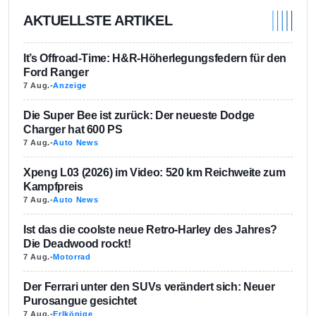
AKTUELLSTE ARTIKEL
It’s Offroad-Time: H&R-Höherlegungsfedern für den
Ford Ranger
7 Aug.
-
Anzeige
Die Super Bee ist zurück: Der neueste Dodge
Charger hat 600 PS
7 Aug.
-
Auto News
Xpeng L03 (2026) im Video: 520 km Reichweite zum
Kampfpreis
7 Aug.
-
Auto News
Ist das die coolste neue Retro-Harley des Jahres?
Die Deadwood rockt!
7 Aug.
-
Motorrad
Der Ferrari unter den SUVs verändert sich: Neuer
Purosangue gesichtet
7 Aug.
-
Erlkönige