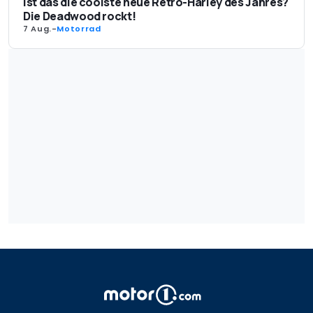
Ist das die coolste neue Retro-Harley des Jahres?
Die Deadwood rockt!
7 Aug.
-
Motorrad