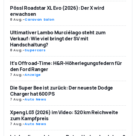
Pössl Roadstar XL Evo (2026): Der X wird
erwachsen
8 Aug.
-
Caravan Salon
Ultimativer Lambo Murciélago steht zum
Verkauf: Wie viel bringt der SV mit
Handschaltung?
8 Aug.
-
Supercars
It’s Offroad-Time: H&R-Höherlegungsfedern für
den Ford Ranger
7 Aug.
-
Anzeige
Die Super Bee ist zurück: Der neueste Dodge
Charger hat 600 PS
7 Aug.
-
Auto News
Xpeng L03 (2026) im Video: 520 km Reichweite
zum Kampfpreis
7 Aug.
-
Auto News