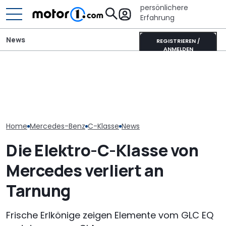
persönlichere
Erfahrung
News
REGISTRIEREN /
ANMELDEN
Elektrisches 
Pössl Roadstar XL Evo
Mitsubishi Grandis
AMG GT 53 4-
(2026): Der X wird
Mildhybrid (2026) im Test:
Coupé hat
erwachsen
Erfreulich normal!
„authentische
Sechszylinder
Home
Mercedes-Benz
C-Klasse
News
Die Elektro-C-Klasse von
Mercedes verliert an
Tarnung
Frische Erlkönige zeigen Elemente vom GLC EQ