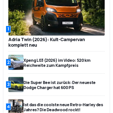
1
Adria Twin (2026): Kult-Campervan
komplett neu
Xpeng L03 (2026) im Video: 520 km
2
Reichweite zum Kampfpreis
Die Super Bee ist zurück: Der neueste
3
Dodge Charger hat 600 PS
Ist das die coolste neue Retro-Harley des
4
Jahres? Die Deadwood rockt!