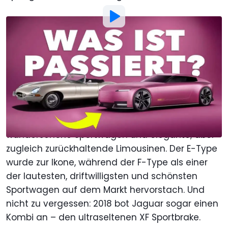
Bild von:
Motor1.com
Von
: Jeff Glucker
Übersetzt von
: Christopher Otto
Veröffentlicht von
:
Christopher Otto
18. Dez. 2025
um
17:56 Uhr
Als bevorzugte Quelle Motor1.com
auf Google hinzufügen
Jaguar ist eine Kultmarke, bekannt für
wunderschöne Sportwagen und elegante, aber
zugleich zurückhaltende Limousinen. Der E-Type
wurde zur Ikone, während der F-Type als einer
der lautesten, driftwilligsten und schönsten
Sportwagen auf dem Markt hervorstach. Und
nicht zu vergessen: 2018 bot Jaguar sogar einen
Kombi an – den ultraseltenen XF Sportbrake.