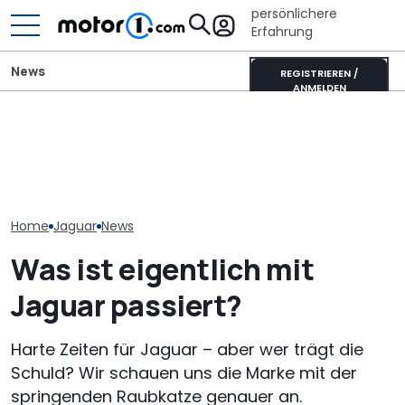
persönlichere
Erfahrung
News
REGISTRIEREN /
ANMELDEN
Jaguar Type 01 zeigt sich
Mitsubishi Grandis
Die Super Bee 
beim Goodwood Festival
Mildhybrid (2026) im Test:
Der neueste 
of Speed 2026
Erfreulich normal!
Charger hat 6
Home
Jaguar
News
Was ist eigentlich mit
Jaguar passiert?
Harte Zeiten für Jaguar – aber wer trägt die
Schuld? Wir schauen uns die Marke mit der
springenden Raubkatze genauer an.