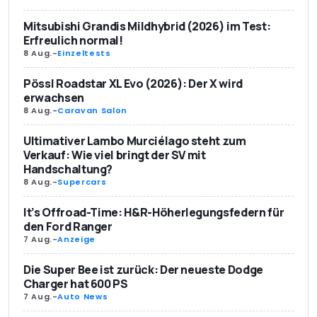
Mitsubishi Grandis Mildhybrid (2026) im Test:
Erfreulich normal!
8 Aug.
-
Einzeltests
Pössl Roadstar XL Evo (2026): Der X wird
erwachsen
8 Aug.
-
Caravan Salon
Ultimativer Lambo Murciélago steht zum
Verkauf: Wie viel bringt der SV mit
Handschaltung?
8 Aug.
-
Supercars
It’s Offroad-Time: H&R-Höherlegungsfedern für
den Ford Ranger
7 Aug.
-
Anzeige
Die Super Bee ist zurück: Der neueste Dodge
Charger hat 600 PS
7 Aug.
-
Auto News