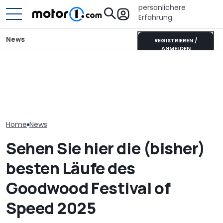
persönlichere
Erfahrung
News
REGISTRIEREN /
ANMELDEN
Autobauer m
Wer gehört wem? Alle
Dieser Camper hat einen
langsamer ma
großen Automarken und
eigenen Schlafplatz für
bevor die Zuve
ihre Mutterkonzerne
große Hunde
noch weiter si
Home
News
Sehen Sie hier die (bisher)
besten Läufe des
Goodwood Festival of
Speed 2025