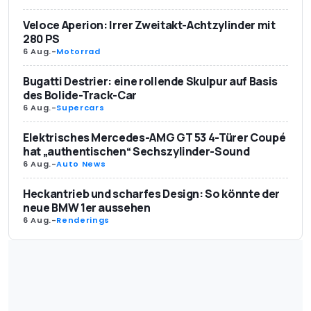
Veloce Aperion: Irrer Zweitakt-Achtzylinder mit
280 PS
6 Aug.
-
Motorrad
Bugatti Destrier: eine rollende Skulpur auf Basis
des Bolide-Track-Car
6 Aug.
-
Supercars
Elektrisches Mercedes-AMG GT 53 4-Türer Coupé
hat „authentischen“ Sechszylinder-Sound
6 Aug.
-
Auto News
Heckantrieb und scharfes Design: So könnte der
neue BMW 1er aussehen
6 Aug.
-
Renderings