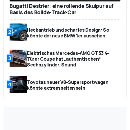
Bugatti Destrier: eine rollende Skulpur auf
Basis des Bolide-Track-Car
Heckantrieb und scharfes Design: So
2
könnte der neue BMW 1er aussehen
Elektrisches Mercedes-AMG GT 53 4-
3
Türer Coupé hat „authentischen“
Sechszylinder-Sound
Toyotas neuer V8-Supersportwagen
4
könnte extrem selten sein