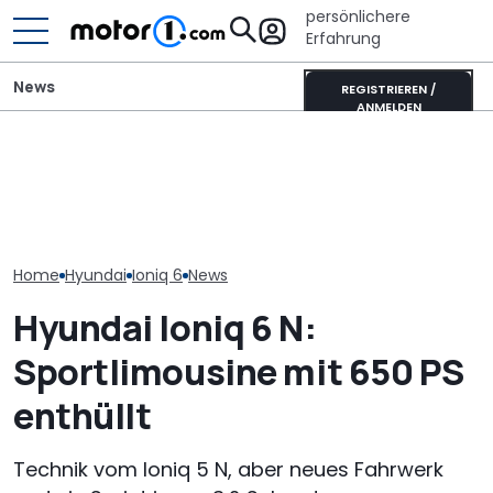
persönlichere
Erfahrung
News
REGISTRIEREN /
ANMELDEN
Hyundai Tucson (2027)
Lamborghini Revuelto SV
Hyundai Santa
als Erlkönig erwischt:
sammelt schon vor dem
startet mit o
Kanten statt Kurven
Debüt Rekorde
Ausstattungs
Home
Hyundai
Ioniq 6
News
Hyundai Ioniq 6 N:
Sportlimousine mit 650 PS
enthüllt
Technik vom Ioniq 5 N, aber neues Fahrwerk