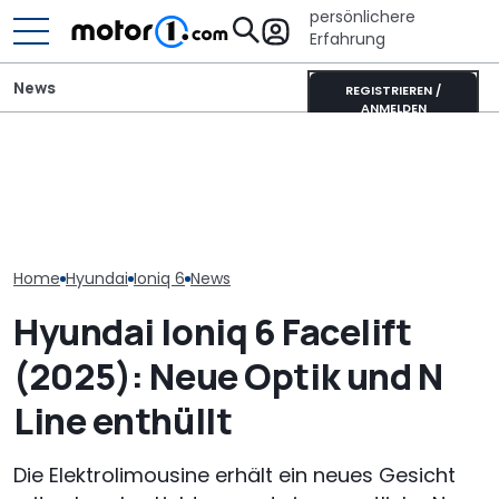
persönlichere
Erfahrung
News
REGISTRIEREN /
ANMELDEN
Hyundai Tucson (2027)
Veloce Aperion: Irrer
Hyundai Santa
als Erlkönig erwischt:
Zweitakt-Achtzylinder
startet mit o
Kanten statt Kurven
mit 280 PS
Ausstattungs
Home
Hyundai
Ioniq 6
News
Hyundai Ioniq 6 Facelift
(2025): Neue Optik und N
Line enthüllt
Die Elektrolimousine erhält ein neues Gesicht