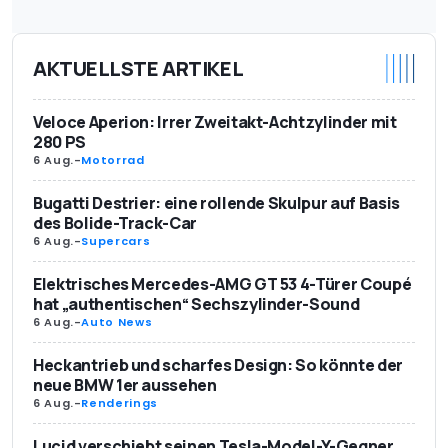
AKTUELLSTE ARTIKEL
Veloce Aperion: Irrer Zweitakt-Achtzylinder mit
280 PS
6 Aug.
-
Motorrad
Bugatti Destrier: eine rollende Skulpur auf Basis
des Bolide-Track-Car
6 Aug.
-
Supercars
Elektrisches Mercedes-AMG GT 53 4-Türer Coupé
hat „authentischen“ Sechszylinder-Sound
6 Aug.
-
Auto News
Heckantrieb und scharfes Design: So könnte der
neue BMW 1er aussehen
6 Aug.
-
Renderings
Lucid verschiebt seinen Tesla-Model-Y-Gegner,