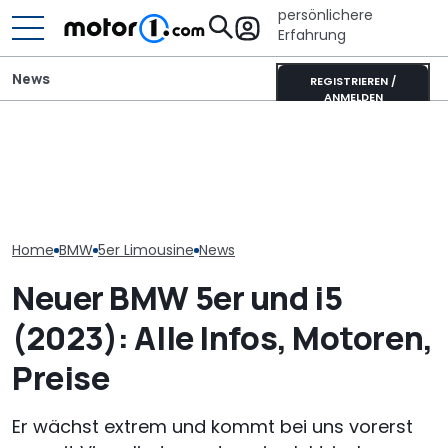
persönlichere
Erfahrung
News
REGISTRIEREN /
ANMELDEN
Heckantrieb und
scharfes Design: So
Mini One von 2002 im
Der nächste 
könnte der neue BMW 1er
Fahrbericht: Hildebrandt
Touring (2028)
aussehen
im Hildebrand
wissen wir bis
Home
BMW
5er Limousine
News
Neuer BMW 5er und i5
(2023): Alle Infos, Motoren,
Preise
Er wächst extrem und kommt bei uns vorerst