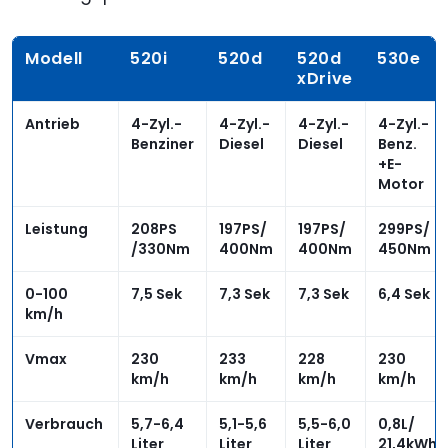
Modell
520i
520d
520d
530e
xDrive
Antrieb
4-Zyl.-
4-Zyl.-
4-Zyl.-
4-Zyl.-
Benziner
Diesel
Diesel
Benz.
+E-
Motor
Leistung
208PS
197PS/
197PS/
299PS/
/330Nm
400Nm
400Nm
450Nm
0-100
7,5 Sek
7,3 Sek
7,3 Sek
6,4 Sek
km/h
Vmax
230
233
228
230
km/h
km/h
km/h
km/h
Verbrauch
5,7-6,4
5,1-5,6
5,5-6,0
0,8L/
Liter
Liter
Liter
21,4kWh