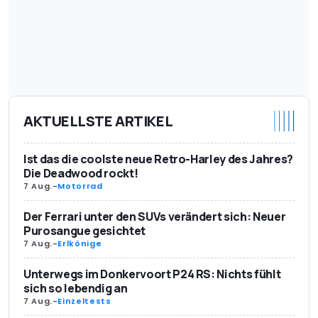
AKTUELLSTE ARTIKEL
Ist das die coolste neue Retro-Harley des Jahres?
Die Deadwood rockt!
7 Aug.
-
Motorrad
Der Ferrari unter den SUVs verändert sich: Neuer
Purosangue gesichtet
7 Aug.
-
Erlkönige
Unterwegs im Donkervoort P24 RS: Nichts fühlt
sich so lebendig an
7 Aug.
-
Einzeltests