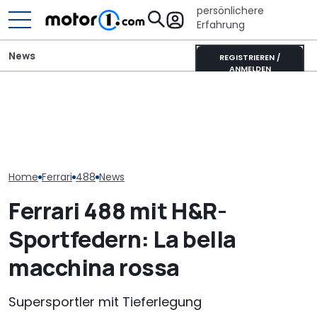
persönlichere
Erfahrung
News
REGISTRIEREN /
ANMELDEN
Der Ferrari unter den
SUVs verändert sich:
Ist das die coolste neue
Ferrari 12Clindr
Neuer Purosangue
Retro-Harley des Jahres?
Mehr Carbon, 
gesichtet
Die Deadwood rockt!
Bodennähe vo
Home
Ferrari
488
News
Ferrari 488 mit H&R-
Sportfedern: La bella
macchina rossa
Supersportler mit Tieferlegung