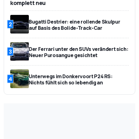
komplett neu
Bugatti Destrier: eine rollende Skulpur
2
auf Basis des Bolide-Track-Car
Der Ferrari unter den SUVs verändert sich:
3
Neuer Purosangue gesichtet
Unterwegs im Donkervoort P24 RS:
4
Nichts fühlt sich so lebendig an