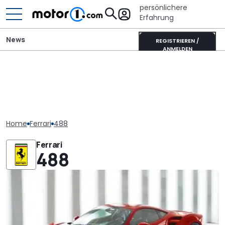
persönlichere
Erfahrung
News
REGISTRIEREN /
ANMELDEN
Home
Ferrari
488
Ferrari
488