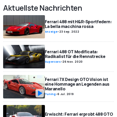
Aktuellste Nachrichten
Ferrari 488 mit H&R-Sportfedern:
La bella macchina rossa
Anzeige
-
23 Sep. 2022
Ferrari 488 GT Modificata:
Radikalist für die Rennstrecke
Supercars
-
26 Nov. 2020
Ferrari 7X Design GTO Vision ist
eine Hommage an Legenden aus
Maranello
Tuning
-
6 Jul. 2019
Erwischt: Ferrari erprobt 488 GTO