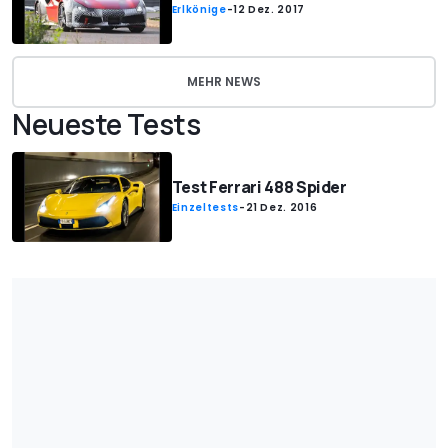
Erlkönige
-
12 Dez. 2017
MEHR NEWS
Neueste Tests
Test Ferrari 488 Spider
Einzeltests
-
21 Dez. 2016