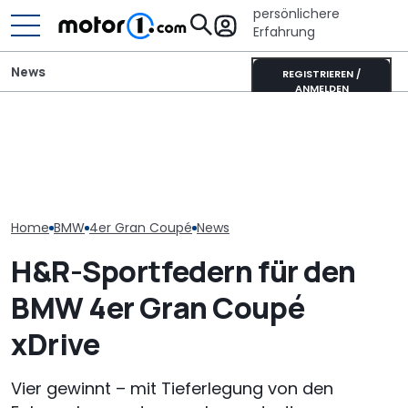
persönlichere
Erfahrung
News
REGISTRIEREN /
ANMELDEN
Heckantrieb und
scharfes Design: So
It’s Offroad-Time: H&R-
Der nächste 
könnte der neue BMW 1er
Höherlegungsfedern für
Touring (2028)
aussehen
den Ford Ranger
wissen wir bis
Home
BMW
4er Gran Coupé
News
H&R-Sportfedern für den
BMW 4er Gran Coupé
xDrive
Vier gewinnt – mit Tieferlegung von den