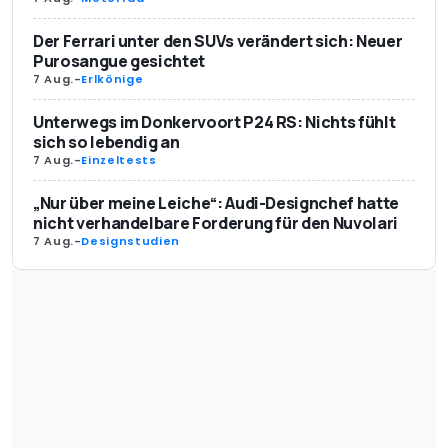
Der Ferrari unter den SUVs verändert sich: Neuer
Purosangue gesichtet
7 Aug.
-
Erlkönige
Unterwegs im Donkervoort P24 RS: Nichts fühlt
sich so lebendig an
7 Aug.
-
Einzeltests
„Nur über meine Leiche“: Audi-Designchef hatte
nicht verhandelbare Forderung für den Nuvolari
7 Aug.
-
Designstudien