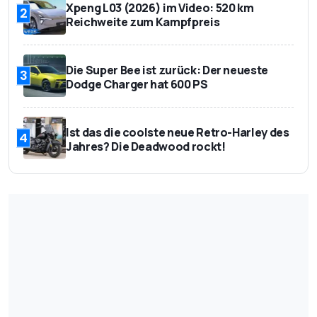
Xpeng L03 (2026) im Video: 520 km
2
Reichweite zum Kampfpreis
Die Super Bee ist zurück: Der neueste
3
Dodge Charger hat 600 PS
Ist das die coolste neue Retro-Harley des
4
Jahres? Die Deadwood rockt!