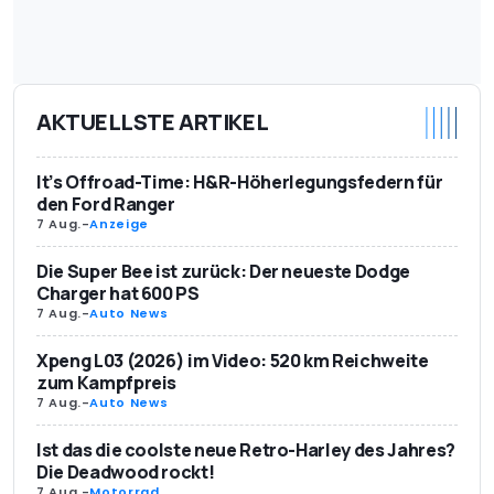
AKTUELLSTE ARTIKEL
It’s Offroad-Time: H&R-Höherlegungsfedern für
den Ford Ranger
7 Aug.
-
Anzeige
Die Super Bee ist zurück: Der neueste Dodge
Charger hat 600 PS
7 Aug.
-
Auto News
Xpeng L03 (2026) im Video: 520 km Reichweite
zum Kampfpreis
7 Aug.
-
Auto News
Ist das die coolste neue Retro-Harley des Jahres?
Die Deadwood rockt!
7 Aug.
-
Motorrad