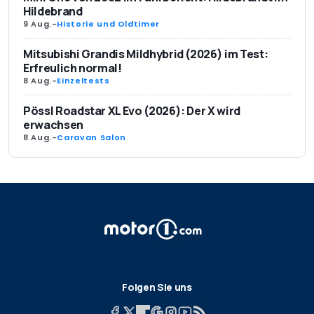
Hildebrand
9 Aug.
-
Historie und Oldtimer
Mitsubishi Grandis Mildhybrid (2026) im Test:
Erfreulich normal!
8 Aug.
-
Einzeltests
Pössl Roadstar XL Evo (2026): Der X wird
erwachsen
8 Aug.
-
Caravan Salon
Folgen Sie uns