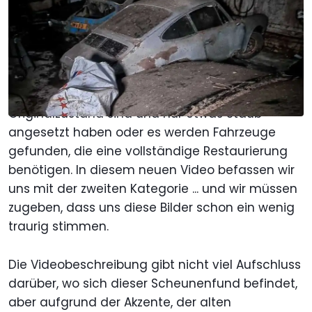
Als bevorzugte Quelle Motor1.com
auf Google hinzufügen
Wir können Scheunenfunde in zwei Kategorien
einteilen: Man findet entweder Autos, die fast im
Originalzustand sind und nur etwas Staub
angesetzt haben oder es werden Fahrzeuge
gefunden, die eine vollständige Restaurierung
benötigen. In diesem neuen Video befassen wir
uns mit der zweiten Kategorie ... und wir müssen
zugeben, dass uns diese Bilder schon ein wenig
traurig stimmen.
Die Videobeschreibung gibt nicht viel Aufschluss
darüber, wo sich dieser Scheunenfund befindet,
aber aufgrund der Akzente, der alten