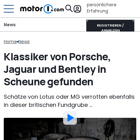
persönlichere
Erfahrung
News
REGISTRIEREN /
ANMELDEN
Home
News
Klassiker von Porsche,
Wer gehört wem? Alle
Audi Q9 vs. Mercedes GLS:
Porsche verlä
großen Automarken und
Premium-Dickschiffe im
Standortsich
Jaguar und Bentley in
ihre Mutterkonzerne
Vergleich
fünf Jahre bis
Scheune gefunden
Schätze von Lotus oder MG verrotten ebenfalls
in dieser britischen Fundgrube ...
Von
: Anthony Karr
Übersetzt von
:
Manuel Lehbrink
30. Dez. 2021
um
11:29 Uhr