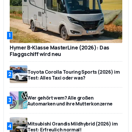
1
Hymer B-Klasse MasterLine (2026): Das
Flaggschiff wird neu
Toyota Corolla Touring Sports (2026) im
2
Test: Alles Taxi oder was?
Wer gehört wem? Alle großen
3
Automarken und ihre Mutterkonzerne
Mitsubishi Grandis Mildhybrid (2026) im
4
Test: Erfreulich normal!