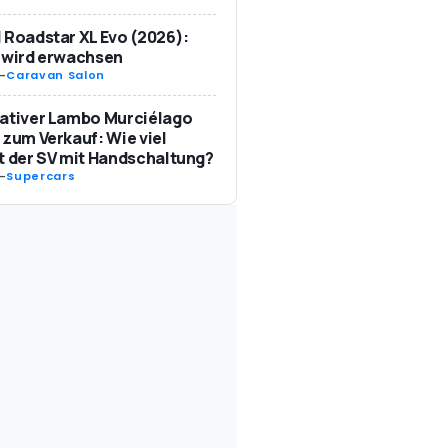
 Roadstar XL Evo (2026):
 wird erwachsen
-
Caravan Salon
ativer Lambo Murciélago
 zum Verkauf: Wie viel
t der SV mit Handschaltung?
-
Supercars