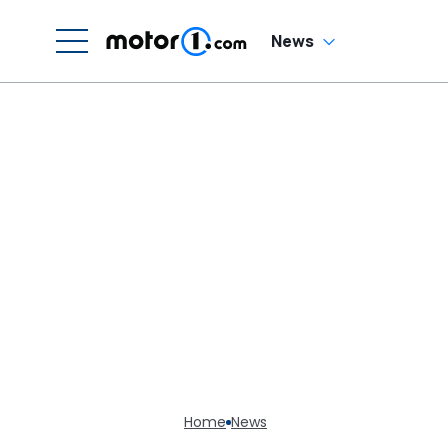
News
Home
News