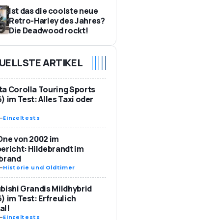
Ist das die coolste neue
Retro-Harley des Jahres?
Die Deadwood rockt!
UELLSTE ARTIKEL
a Corolla Touring Sports
) im Test: Alles Taxi oder
-
Einzeltests
One von 2002 im
ericht: Hildebrandt im
ebrand
-
Historie und Oldtimer
bishi Grandis Mildhybrid
) im Test: Erfreulich
al!
-
Einzeltests