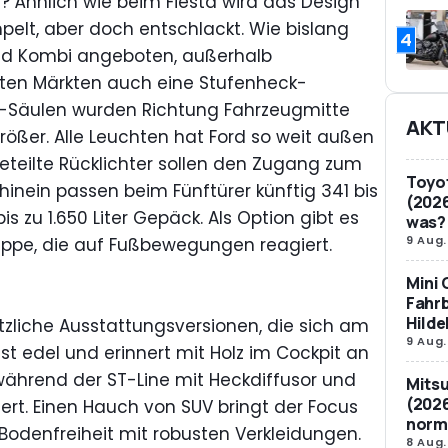
? Ähnlich wie beim Fiesta wird das Design
elt, aber doch entschlackt. Wie bislang
4
und Kombi angeboten, außerhalb
ten Märkten auch eine Stufenheck-
A-Säulen wurden Richtung Fahrzeugmitte
AKT
 größer. Alle Leuchten hat Ford so weit außen
geteilte Rücklichter sollen den Zugang zum
Toyot
inein passen beim Fünftürer künftig 341 bis
(2026
bis zu 1.650 Liter Gepäck. Als Option gibt es
was?
9 Aug.
appe, die auf Fußbewegungen reagiert.
Mini 
Fahrb
Hild
tzliche Ausstattungsversionen, die sich am
9 Aug.
 ist edel und erinnert mit Holz im Cockpit an
während der ST-Line mit Heckdiffusor und
Mitsu
(2026
ert. Einen Hauch von SUV bringt der Focus
norm
 Bodenfreiheit mit robusten Verkleidungen.
8 Aug.