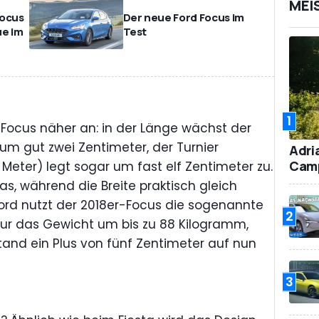
MEI
Focus
Der neue Ford Focus im
ue im
Test
1
Focus näher an: in der Länge wächst der
 um gut zwei Zentimeter, der Turnier
Adri
Camp
Meter) legt sogar um fast elf Zentimeter zu.
was, während die Breite praktisch gleich
 Ford nutzt der 2018er-Focus die sogenannte
2
 nur das Gewicht um bis zu 88 Kilogramm,
tand ein Plus von fünf Zentimeter auf nun
3