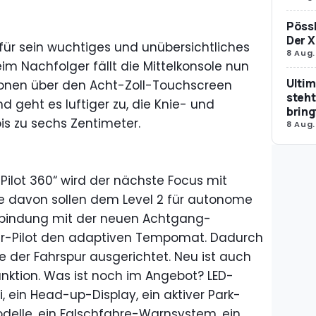
Pössl
Der X
 für sein wuchtiges und unübersichtliches
8 Aug.
im Nachfolger fällt die Mittelkonsole nun
Ultim
tionen über den Acht-Zoll-Touchscreen
steht
 geht es luftiger zu, die Knie- und
bring
is zu sechs Zentimeter.
8 Aug.
Pilot 360“ wird der nächste Focus mit
le davon sollen dem Level 2 für autonome
rbindung mit der neuen Achtgang-
ur-Pilot den adaptiven Tempomat. Dadurch
e der Fahrspur ausgerichtet. Neu ist auch
nktion. Was ist noch im Angebot? LED-
i, ein Head-up-Display, ein aktiver Park-
odelle, ein Falschfahre-Warnsystem, ein