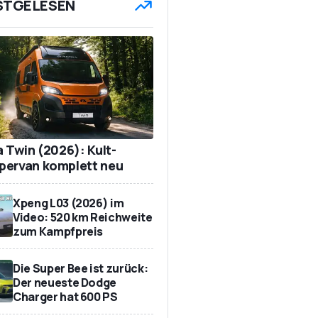
STGELESEN
a Twin (2026): Kult-
ervan komplett neu
Xpeng L03 (2026) im
Video: 520 km Reichweite
zum Kampfpreis
Die Super Bee ist zurück:
Der neueste Dodge
Charger hat 600 PS