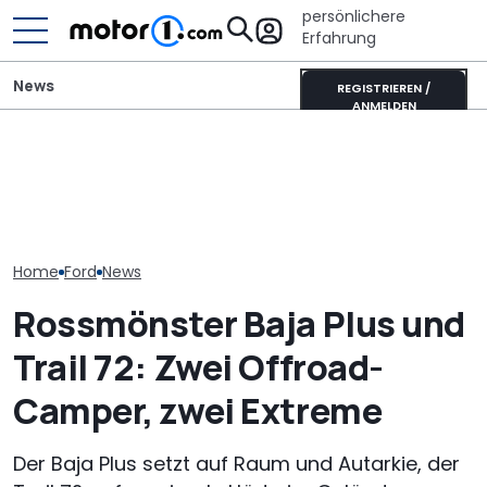
persönlichere
Erfahrung
News
REGISTRIEREN /
ANMELDEN
Ford Ranger "Holly
Adria Twin (2026): Kult-
Sunlight UNLTD
Green": Pick-up startet
Campervan komplett
ist das Highlig
als neues Sondermodell
neu
neuen Serie
Home
Ford
News
Rossmönster Baja Plus und
Trail 72: Zwei Offroad-
Camper, zwei Extreme
Der Baja Plus setzt auf Raum und Autarkie, der