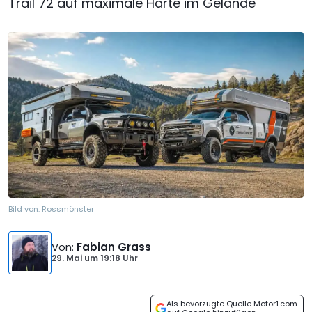
Trail 72 auf maximale Härte im Gelände
Bild von:
Rossmönster
Von
:
Fabian Grass
29. Mai
um
19:18 Uhr
Als bevorzugte Quelle Motor1.com