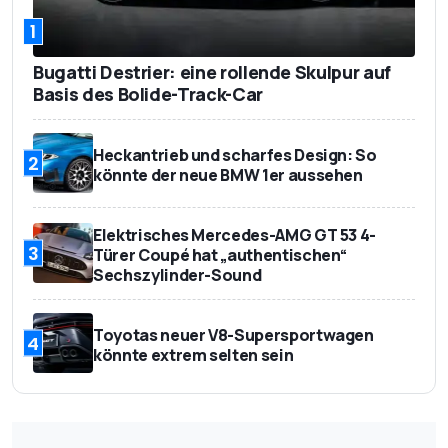
1
Bugatti Destrier: eine rollende Skulpur auf
Basis des Bolide-Track-Car
Heckantrieb und scharfes Design: So
2
könnte der neue BMW 1er aussehen
Elektrisches Mercedes-AMG GT 53 4-
3
Türer Coupé hat „authentischen“
Sechszylinder-Sound
Toyotas neuer V8-Supersportwagen
4
könnte extrem selten sein