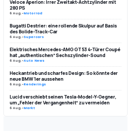
Veloce Aperion: Irrer Zweitakt-Achtzylinder mit
280 PS
6 Aug.
-
Motorrad
Bugatti Destrier: eine rollende Skulpur auf Basis
des Bolide-Track-Car
6 Aug.
-
Supercars
Elektrisches Mercedes-AMG GT 53 4-Türer Coupé
hat „authentischen“ Sechszylinder-Sound
6 Aug.
-
Auto News
Heckantrieb und scharfes Design: So könnte der
neue BMW 1er aussehen
6 Aug.
-
Renderings
Lucid verschiebt seinen Tesla-Model-Y-Gegner,
um „Fehler der Vergangenheit“ zu vermeiden
6 Aug.
-
Markt