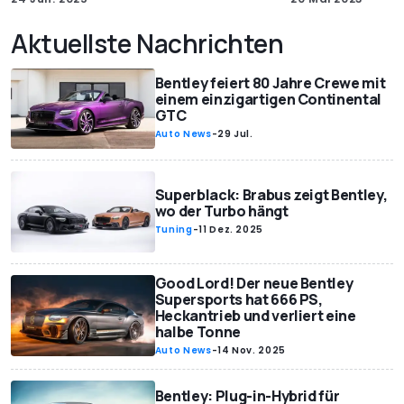
Aktuellste Nachrichten
Bentley feiert 80 Jahre Crewe mit
einem einzigartigen Continental
GTC
Auto News
-
29 Jul.
Superblack: Brabus zeigt Bentley,
wo der Turbo hängt
Tuning
-
11 Dez. 2025
Good Lord! Der neue Bentley
Supersports hat 666 PS,
Heckantrieb und verliert eine
halbe Tonne
Auto News
-
14 Nov. 2025
Bentley: Plug-in-Hybrid für