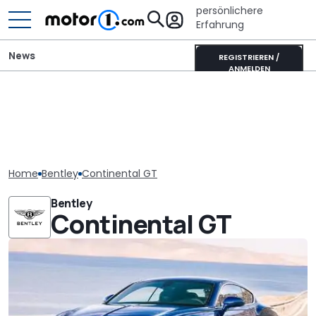
persönlichere
Erfahrung
News
REGISTRIEREN /
ANMELDEN
Home
Bentley
Continental GT
Bentley
Continental GT